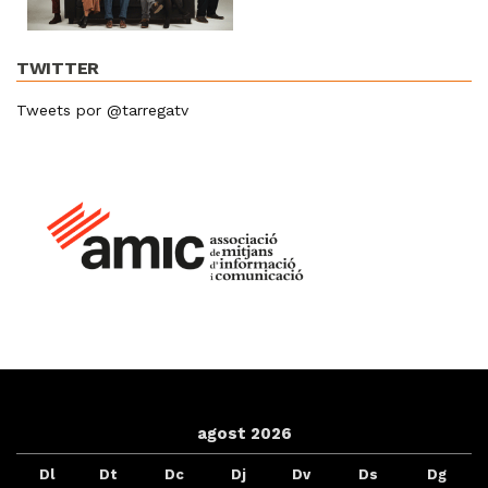
TWITTER
Tweets por @tarregatv
agost 2026
Dl
Dt
Dc
Dj
Dv
Ds
Dg