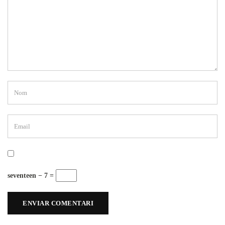
seventeen − 7 =