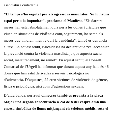
associatiu i ciutadania.
“El temps s’ha esgotat per als agressors masclistes. No hi haurà
espai per a la impunitat”, proclama el Manifest
. “Els darrers
mesos han estat absolutament durs per a les dones i criatures que
viuen en situacions de violència com, segurament, ho seran els
mesos que vindran, mentre duri la pandèmia”, també es denuncia
al text. En aquest sentit, l’alcaldessa ha declarat que “cal accentuar
la prevenció contra la violència masclista ja que aquesta xacra
social, malauradament, no remet”. En aquest sentit, el Consell
Comarcal de l’Urgell ha informat que durant aquest any ha atès 46
dones que han estat derivades a serveis psicològics i/o
d’advocacia. D’aquestes, 22 eren víctimes de violència de gènere,
física o psicològica, així com d’agressions sexuals.
D’altra banda, per
avui dimecres també es prevista a la plaça
Major una segona concentració a 2/4 de 8 del vespre amb una
encesa simbòlica de llums mitjançant els telèfons mòbils, sota el