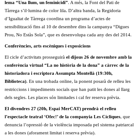
lema “Una llum, un feminicidi”
. A més, la Font del Pati de
Tàrrega s’il·lumina de color lila
.
D’altra banda, la Regidoria
d’Igualtat de Tàrrega coordina un programa d’actes de
sensibilització fins al 10 de desembre dins la campanya “Digues
Prou, No Estàs Sola”, que es desenvolupa cada any des del 2014.
Conferències, arts escèniques i exposicions
El cicle d’activitats prosseguirà
el dijous 26 de novembre amb la
conferència virtual “La no història de la dona” a càrrec
de la
historiadora i escriptora Assumpta Montellà (19:30h,
Biblioteca)
. En una trobada online, la ponent posarà de relleu les
restriccions i impediments socials que han patit les dones al llarg
dels segles. Les places són limitades i cal fer reserva prèvia.
El divendres 27 (20h, Espai MerCAT) prendrà el relleu
l’
espectacle teatral ‘Ofec!’ de la companyia Les Cícliques
, que
denuncia l’opressió de la violència imposada pel sistema patriarcal
a les dones (aforament limitat i reserva prèvia).