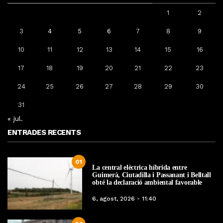
1
2
3
4
5
6
7
8
9
10
11
12
13
14
15
16
17
18
19
20
21
22
23
24
25
26
27
28
29
30
31
« jul.
ENTRADES RECENTS
01
La central elèctrica híbrida entre
Guimerà, Ciutadilla i Passanant i Belltall
obté la declaració ambiental favorable
6, agost, 2026 - 11:40