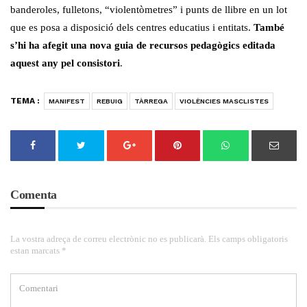
banderoles, fulletons, “violentòmetres” i punts de llibre en un lot
que es posa a disposició dels centres educatius i entitats.
També
s’hi ha afegit una nova guia de recursos pedagògics editada
aquest any pel consistori
.
TEMA :
MANIFEST
REBUIG
TÀRREGA
VIOLÈNCIES MASCLISTES
Comenta
La vostra adreça de correu electrònic no es publicarà. Els camps obligatoris
estan marcats *