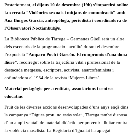
Posteriorment,
el dijous 10 de desembre (19h) s’impartirà online
la xerrada
“Violències sexuals i mitjans de comunicació” amb
Ana Burgos García, antropòloga, periodista i coordinadora de
l’Observatori Noctàmbul@s
.
La Biblioteca Pública de Tàrrega – Germanes Güell serà un altre
dels escenaris de la programació i acollirà durant el desembre
l’exposició
“
Amparo Poch i Gascón. El compromís d’una dona
lliure”
, recorregut sobre la trajectòria vital i professional de la
destacada metgessa, escriptora, activista, anarcofeminista i
cofundadora el 1934 de la revista ‘Mujeres Libres’.
Material pedagògic per a entitats, associacions i centres
educatius
Fruit de les diverses accions desenvolupades d’uns anys ençà dins
la campanya “Digues prou, no estàs sola”, Tàrrega també disposa
d’un ampli ventall de material didàctic per prevenir i lluitar contra
la violència masclista. La Regidoria d’Igualtat ha aplegat