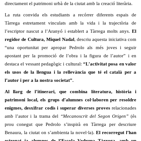
directament el patrimoni urbà de la ciutat amb la creació literària.
La ruta convida els estudiants a recórrer diferents espais de
Tàrrega estretament vinculats amb la vida i la trajectòria de
l’escriptor nascut a l’Aranyó i establert a Tàrrega molts anys.
El
regidor de Cultura, Miquel Nadal
, descriu aquesta iniciativa com
“una oportunitat per apropar Pedrolo als més joves i seguir
apostant per la promoció de l’obra i la figura de l’autor” i en
destaca el vessant pedagògic i cultural:
“L’activitat posa en valor
els usos de la llengua i la rellevància que té el català per a
l’autor i per a la nostra societat”.
Al llarg de l’itinerari, que combina literatura, història i
patrimoni local, els grups
d’alumnes col·laboren per resoldre
enigmes, desxifrar codis i superar diverses proves
relacionades
amb l’autor i la trama del
“Mecanoscrit del Segon Origen”
(és
prou conegut que Pedrolo s’inspirà en Tàrrega per descriure
Benaura, la ciutat on s’ambienta la novel·la).
El recorregut l’han
estrenat ja alumnes de l’Escola Vedruna Tàrrega, amb un