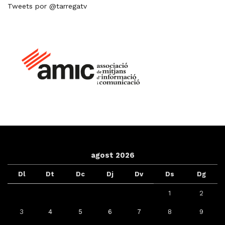
Tweets por @tarregatv
agost 2026
Dl
Dt
Dc
Dj
Dv
Ds
Dg
1
2
3
4
5
6
7
8
9