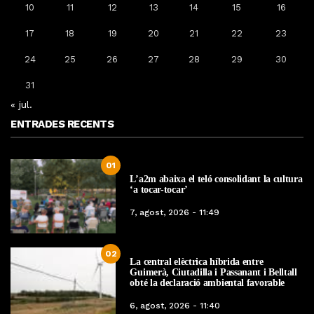
10
11
12
13
14
15
16
17
18
19
20
21
22
23
24
25
26
27
28
29
30
31
« jul.
ENTRADES RECENTS
01
L’a2m abaixa el teló consolidant la cultura
‘a tocar-tocar’
7, agost, 2026 - 11:49
02
La central elèctrica híbrida entre
Guimerà, Ciutadilla i Passanant i Belltall
obté la declaració ambiental favorable
6, agost, 2026 - 11:40