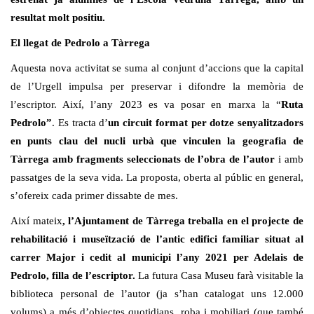
resultat molt positiu.
El llegat de Pedrolo a Tàrrega
Aquesta nova activitat se suma al conjunt d’accions que la capital
de l’Urgell impulsa per preservar i difondre la memòria de
l’escriptor. Així, l’any 2023 es va posar en marxa la “
Ruta
Pedrolo”
. Es tracta d’
un circuit format per dotze senyalitzadors
en punts clau del nucli urbà que vinculen la geografia de
Tàrrega amb fragments seleccionats de l’obra de l’autor
i amb
passatges de la seva vida. La proposta, oberta al públic en general,
s’ofereix cada primer dissabte de mes.
Així mateix
, l’Ajuntament de Tàrrega treballa en el projecte de
rehabilitació i museïtzació de l’antic edifici familiar situat al
carrer Major i cedit al municipi l’any 2021 per Adelais de
Pedrolo, filla de l’escriptor.
La futura Casa Museu farà visitable la
biblioteca personal de l’autor (ja s’han catalogat uns 12.000
volums) a més d’objectes quotidians, roba i mobiliari (que també