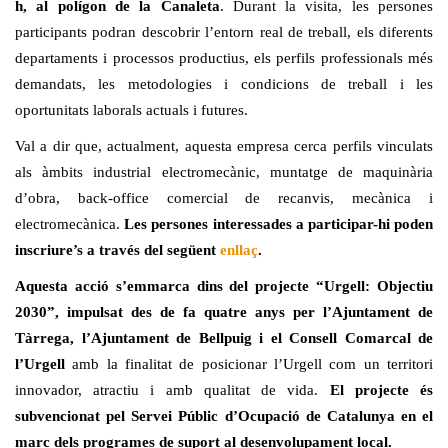
h, al polígon de la Canaleta
. Durant la visita, les persones
participants podran descobrir l’entorn real de treball, els diferents
departaments i processos productius, els perfils professionals més
demandats, les metodologies i condicions de treball i les
oportunitats laborals actuals i futures.
Val a dir que, actualment, aquesta empresa cerca perfils vinculats
als àmbits industrial electromecànic, muntatge de maquinària
d’obra, back-office comercial de recanvis, mecànica i
electromecànica.
Les persones interessades a participar-hi poden
inscriure’s a través del següent
enllaç
.
Aquesta acció s’emmarca dins del projecte “Urgell: Objectiu
2030”, impulsat des de fa quatre anys per l’Ajuntament de
Tàrrega, l’Ajuntament de Bellpuig i el Consell Comarcal de
l’Urgell
amb la finalitat de posicionar l’Urgell com un territori
innovador, atractiu i amb qualitat de vida.
El projecte és
subvencionat pel Servei Públic d’Ocupació de Catalunya en el
marc dels programes de suport al desenvolupament local.