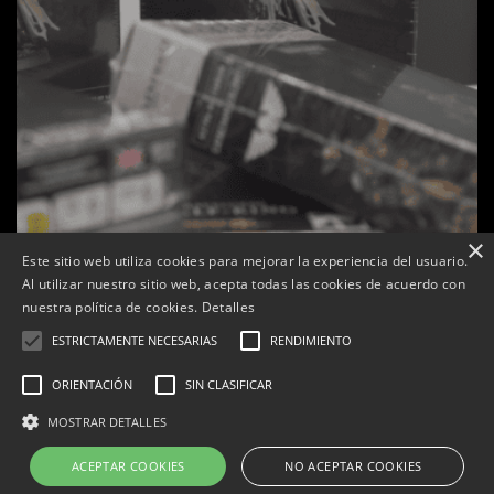
×
Este sitio web utiliza cookies para mejorar la experiencia del usuario.
Al utilizar nuestro sitio web, acepta todas las cookies de acuerdo con
s
La botiga L’K de Balaguer es converteix en nou punt
nuestra política de cookies.
Detalles
de referència de Warhammer a Lleida
ESTRICTAMENTE NECESARIAS
RENDIMIENTO
Per
Tàrrega Televisió
22, abril, 2026 - 08:10
ORIENTACIÓN
SIN CLASIFICAR
MOSTRAR DETALLES
ACEPTAR COOKIES
NO ACEPTAR COOKIES
Correu electrònic:
info@tarrega.tv
Telèfons: 648 45 71 14 | 669 32 28 46
© 2025 AUDIOVISUALS TÀRREGA S.L. Tots els drets reservats.