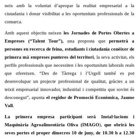
neix amb la voluntat d’apropar la realitat empresarial a la
ciutadania i donar visibilitat a les oportunitats professionals de la
comarca.
Amb aquest objectiu neixen
les Jornades de Portes Obertes a
Empreses (“Talent Tour”),
una proposta que
permetrà a
persones en recerca de feina, estudiants i ciutadania conèixer de
primera mà empreses punteres del territori
, la seva activitat, els
perfils professionals que necessiten i les oportunitats laborals reals
que ofereixen. “Des de Tàrrega i l’Urgell també es pot
desenvolupar un projecte professional de qualitat, gràcies a un
teixit empresarial innovador, industrial i competitiu que sovint és
desconegut”, apunta
el regidor de Promoció Econòmica, Jaume
Vall
.
La primera empresa participant serà Instal·lacions i
Maquinària Agroalimentària Oliva (IMAGO
),
que obrirà les
seves portes el proper dimecres 10 de juny, de 10.30 h a 12.30