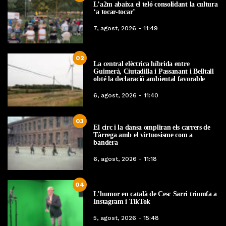
L’a2m abaixa el teló consolidant la cultura
‘a tocar-tocar’
7, agost, 2026 - 11:49
02
La central elèctrica híbrida entre
Guimerà, Ciutadilla i Passanant i Belltall
obté la declaració ambiental favorable
6, agost, 2026 - 11:40
03
El circ i la dansa ompliran els carrers de
Tàrrega amb el virtuosisme com a
bandera
6, agost, 2026 - 11:18
04
L’humor en català de Cesc Sarri triomfa a
Instagram i TikTok
5, agost, 2026 - 15:48