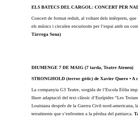
ELS BATECS DEL CARGOL: CONCERT PER NADO
Concert de format reduït, al voltant dels intèrprets, que
els músics i circulen encuriosits per l’espai amb un cont
Tàrrega Sona)
DIUMENGE 7 DE MAIG (7 tarda, Teatre Ateneu)
STRONGHOLD (terror gòtic) de Xavier Quero • A c
La companyia G3 Teatre, sorgida de l’Escola Eòlia imp
lliure adaptació del text clàssic d’Eurípides “Les Troia
Louisiana després de la Guerra Civil nord-americana, la
terratinents que s’enfronten a la pèrdua del patriarca.
T