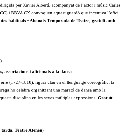
a dirigida per Xavier Albertí, acompanyat de l’actor i músic Carles
ACC) i BBVA CX convoquen aquest guardó que incentiva l’ofici
ptes habituals • Abonats Temporada de Teatre, gratuït amb
)
ociacions i aficionats a la dansa
e (1727-1810), figura clau en el llenguatge coreogràfic, la
rega ho celebra organitzant una marató de dansa amb la
aquesta disciplina en les seves múltiples expressions.
Gratuït
tarda, Teatre Ateneu)