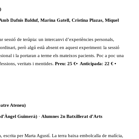
)
Amb Dafnis Balduf, Marina Gatell, Cristina Plazas, Miquel
ar sessió de teràpia: un intercanvi d’experiències personals,
aordinari, però algú està absent en aquest experiment: la sessió
sional i la portaran a terme els mateixos pacients. Poc a poc una
ssions, veritats i mentides.
Preu: 25 €• Anticipada: 22 € •
atre Ateneu)
 d’Àngel Guimerà)
·
Alumnes 2n Batxillerat d’Arts
 escrita per Marta Agustí. La terra baixa embolcalla de malícia,