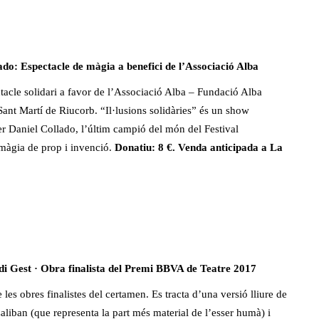
 Espectacle de màgia a benefici de l’Associació Alba
acle solidari a favor de l’Associació Alba – Fundació Alba
 Sant Martí de Riucorb. “Il·lusions solidàries” és un show
per Daniel Collado, l’últim campió del món del Festival
 màgia de prop i invenció.
Donatiu: 8 €. Venda anticipada a La
di Gest · Obra finalista del Premi BBVA de Teatre 2017
es obres finalistes del certamen. Es tracta d’una versió lliure de
liban (que representa la part més material de l’esser humà) i