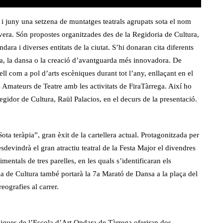
 i juny una setzena de muntatges teatrals agrupats sota el nom
era. Són propostes organitzades des de la Regidoria de Cultura,
ara i diverses entitats de la ciutat. S’hi donaran cita diferents
ia, la dansa o la creació d’avantguarda més innovadora. De
ell com a pol d’arts escèniques durant tot l’any, enllaçant en el
 Amateurs de Teatre amb les activitats de FiraTàrrega. Així ho
regidor de Cultura, Raül Palacios, en el decurs de la presentació.
ta teràpia”, gran èxit de la cartellera actual. Protagonitzada per
sdevindrà el gran atractiu teatral de la Festa Major el divendres
mentals de tres parelles, en les quals s’identificaran els
ia de Cultura també portarà la 7a Marató de Dansa a la plaça del
eografies al carrer.
èniques de l’Escola d’Art Ondara de Tàrrega oferiran dos