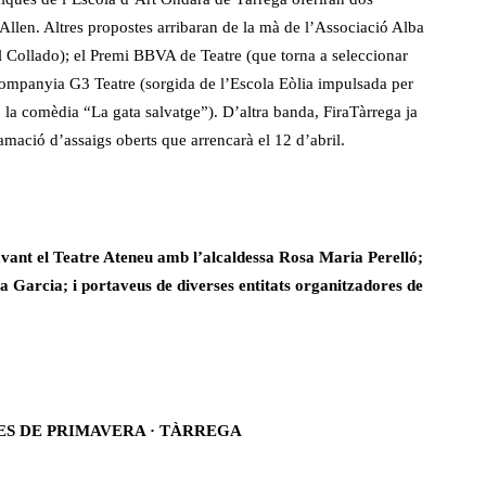
llen. Altres propostes arribaran de la mà de l’Associació Alba
 Collado); el Premi BBVA de Teatre (que torna a seleccionar
companyia G3 Teatre (sorgida de l’Escola Eòlia impulsada per
 la comèdia “La gata salvatge”). D’altra banda, FiraTàrrega ja
mació d’assaigs oberts que arrencarà el 12 d’abril.
avant el Teatre Ateneu amb l’alcaldessa Rosa Maria Perelló;
sa Garcia; i portaveus de diverses entitats organitzadores de
UES DE PRIMAVERA · TÀRREGA