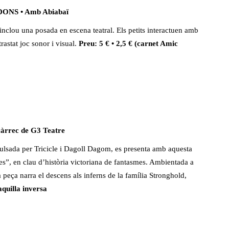
NS • Amb Abiabaï
 inclou una posada en escena teatral. Els petits interactuen amb
rastat joc sonor i visual.
Preu: 5 € • 2,5 € (carnet Amic
àrrec de G3 Teatre
ulsada per Tricicle i Dagoll Dagom, es presenta amb aquesta
nes”, en clau d’història victoriana de fantasmes. Ambientada a
 peça narra el descens als inferns de la família Stronghold,
aquilla inversa