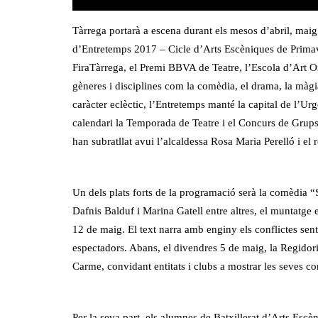
Tàrrega portarà a escena durant els mesos d’abril, maig
d’Entretemps 2017 – Cicle d’Arts Escèniques de Primav
FiraTàrrega, el Premi BBVA de Teatre, l’Escola d’Art Ond
gèneres i disciplines com la comèdia, el drama, la màg
caràcter eclèctic, l’Entretemps manté la capital de l’Urg
calendari la Temporada de Teatre i el Concurs de Grups
han subratllat avui l’alcaldessa Rosa Maria Perelló i el 
Un dels plats forts de la programació serà la comèdia “So
Dafnis Balduf i Marina Gatell entre altres, el muntatge e
12 de maig. El text narra amb enginy els conflictes senti
espectadors. Abans, el divendres 5 de maig, la Regidor
Carme, convidant entitats i clubs a mostrar les seves cor
Per la seva part, els alumnes de Batxillerat d’Arts Esc