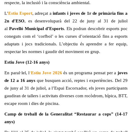
respecte, la inclusió i la consciència ambiental.
L’
Estiu Esport
, adreçat a
infants i joves de 1r de primària fins a
2n d’ESO
, es desenvoluparà del 22 de juny al 31 de juliol
al
Pavelló Municipal d’Esports
. Els podran descobrir esports poc
coneguts com el ‘corfbol’ o les curses d’orientació fins a esports
adaptats i jocs tradicionals. L’objectiu és aprendre a fer equip,
respectar les normes i gaudir del moviment en grup.
Estiu Jove (12-16 anys)
En paral·lel, l
‘
Estiu Jove 2026
és un programa pensat per a
joves
de 12 a 16 anys
que busquen acció, reptes i experiències. Del 29
de juny al 31 de juliol, a l’Espai Escorxador, els joves participants
gaudiran de tallers i activitats diverses com rocòdrom, hípica, BTT,
escape room i dies de piscina.
Camp de treball de la Generalitat “Restaurar a cops” (14-17
anys)