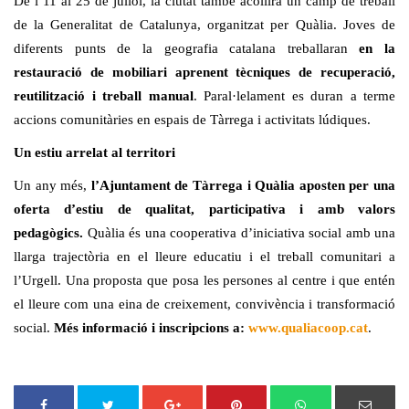
De l’11 al 25 de juliol, la ciutat també acollirà un camp de treball
de la Generalitat de Catalunya, organitzat per Quàlia. Joves de
diferents punts de la geografia catalana treballaran
en la
restauració de mobiliari aprenent tècniques de recuperació,
reutilització i treball manual
. Paral·lelament es duran a terme
accions comunitàries en espais de Tàrrega i activitats lúdiques.
Un estiu arrelat al territori
Un any més,
l’Ajuntament de Tàrrega i Quàlia aposten per una
oferta d’estiu de qualitat, participativa i amb valors
pedagògics.
Quàlia és una cooperativa d’iniciativa social amb una
llarga trajectòria en el lleure educatiu i el treball comunitari a
l’Urgell. Una proposta que posa les persones al centre i que entén
el lleure com una eina de creixement, convivència i transformació
social.
Més informació i inscripcions a:
www.qualiacoop.cat
.