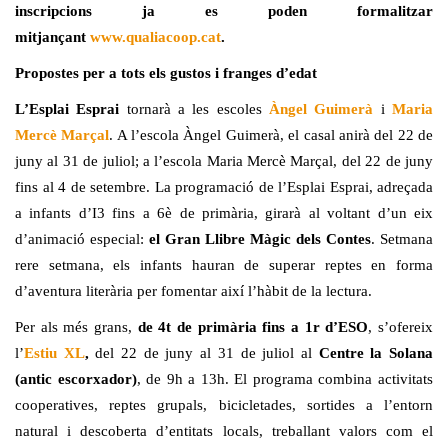
inscripcions ja es poden formalitzar
mitjançant
www.qualiacoop.cat
.
Propostes per a tots els gustos i franges d’edat
L’Esplai Esprai
tornarà a les escoles
Àngel Guimerà
i
Maria
Mercè Marçal
. A l’escola Àngel Guimerà, el casal anirà del 22 de
juny al 31 de juliol; a l’escola Maria Mercè Marçal, del 22 de juny
fins al 4 de setembre. La programació de l’Esplai Esprai, adreçada
a infants d’I3 fins a 6è de primària, girarà al voltant d’un eix
d’animació especial:
el Gran Llibre Màgic dels Contes
. Setmana
rere setmana, els infants hauran de superar reptes en forma
d’aventura literària per fomentar així l’hàbit de la lectura.
Per als més grans,
de 4t de primària fins a 1r d’ESO
, s’ofereix
l’
Estiu XL
,
del 22 de juny al 31 de juliol al
Centre la Solana
(antic escorxador)
, de 9h a 13h. El programa combina activitats
cooperatives, reptes grupals, bicicletades, sortides a l’entorn
natural i descoberta d’entitats locals, treballant valors com el