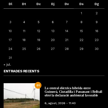
Dl
Dt
Dc
Dj
Dv
Ds
Dg
1
2
3
4
5
6
7
8
9
10
11
12
13
14
15
16
17
18
19
20
21
22
23
24
25
26
27
28
29
30
31
« jul.
ENTRADES RECENTS
01
La central elèctrica híbrida entre
Guimerà, Ciutadilla i Passanant i Belltall
obté la declaració ambiental favorable
6, agost, 2026 - 11:40