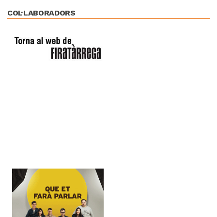
COL·LABORADORS