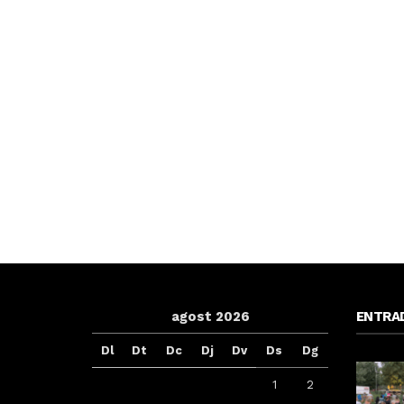
agost 2026
ENTRA
Dl
Dt
Dc
Dj
Dv
Ds
Dg
1
2