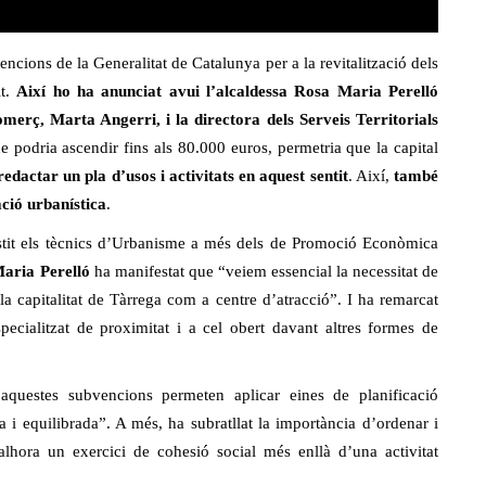
ncions de la Generalitat de Catalunya per a la revitalització dels
it.
Així ho ha anunciat avui l’alcaldessa Rosa Maria Perelló
omerç, Marta Angerri, i la
directora dels Serveis Territorials
e podria ascendir fins als 80.000 euros, permetria que la capital
redactar un pla d’usos i activitats en aquest sentit
. Així,
també
ació urbanística
.
sistit els tècnics d’Urbanisme a més dels de Promoció Econòmica
aria Perelló
ha manifestat que “veiem essencial la necessitat de
a capitalitat de Tàrrega com a centre d’atracció”. I ha remarcat
ecialitzat de proximitat i a cel obert davant altres formes de
questes subvencions permeten aplicar eines de planificació
 i equilibrada”. A més, ha subratllat la importància d’ordenar i
lhora un exercici de cohesió social més enllà d’una activitat