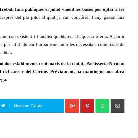
eball farà públiques el juliol vinent les bases per optar
a les
esprés del pla pilot al qual ja van concórrer l’any passat una
ercial existent i l’anàlisi qualitativa d’aquesta oferta. A partir
ts per tal d’alinear l’urbanisme amb les necessitats comercials de
alitat.
 dos establiments centenaris de la ciutat, Pastisseria Nicolau
ial del carrer del Carme. Prèviament, ha mantingut una altra
ega.
Share on Twitter