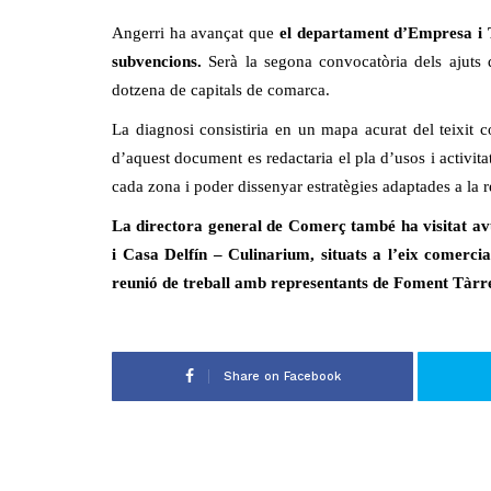
Angerri ha avançat que
el departament d’Empresa i Tr
subvencions.
Serà la segona convocatòria dels ajuts d
dotzena de capitals de comarca.
La diagnosi consistiria en un mapa acurat del teixit com
d’aquest document es redactaria el pla d’usos i activita
cada zona i poder dissenyar estratègies adaptades a la re
La directora general de Comerç també ha visitat avui
i Casa Delfín – Culinarium, situats a l’eix comerc
reunió de treball amb representants de Foment Tàrr
Share on Facebook