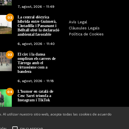
7, agost, 2026 - 11:49
La central elèctrica
02
híbrida entre Guimerà,
Tàrrega farà bategar la història
Avís Legal
Tàrrega edita un llibr
Ciutadilla i Passanant i
amb l’estrena de “Lo Pedrafoc”,
Clàusules Legals
història dels gegants d
Belltall obté la declaració
la nova bèstia festiva de
Política de Cookies
ambiental favorable
en el marc de la Fes
Guixanet
6, agost, 2026 - 11:40
Per
Tàrrega Televi
Per
Tàrrega Televisió
12, maig, 2026 - 0
El circ i la dansa
12, maig, 2026 - 09:29
03
ompliran els carrers de
Tàrrega amb el
virtuosisme com a
bandera
6, agost, 2026 - 11:18
L’humor en català de
04
Cesc Sarri triomfa a
Instagram i TikTok
5, agost, 2026 - 15:48
o. Al utilizar nuestro sitio web, acepta todas las cookies de acuerdo
CIÓN
SIN CLASIFICAR