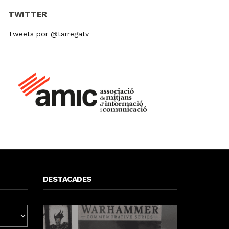
TWITTER
Tweets por @tarregatv
DESTACADES