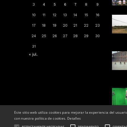
3
4
5
6
7
8
9
10
11
12
13
14
15
16
Arrenca la campanya de
17
18
19
20
21
22
23
vacunació: a qui li toca la de la
grip, COVID-19 o totes dues
24
25
26
27
28
29
30
Per
Tàrrega Televisió
31
14, octubre, 2025 - 08:04
« jul.
Este sitio web utiliza cookies para mejorar la experiencia del usuari
con nuestra política de cookies.
Detalles
ESTRICTAMENTE NECESARIAS
RENDIMIENTO
ORIENTA