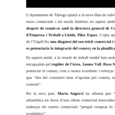
L’Ajuntament de Tàrrega optarà a la nova línia de subve
eixos comercials i els nuclis històrics en aquest àmb
després de reunir-se amb la directora general de C
d’Empresa i Treball a Lleida, Pilar Espax.
L’ajut, qu
de l’Urgell fes
una diagnosi del seu teixit comercial i 
es potenciaria la integració del comerç en la planific
En aquest sentit, a la reunió de treball també han as
encapçalats pel
regidor de l’àrea, Jaume Vall
.
Rosa M
potenciar el comerç com a motor econòmic i reforçar l
que “des del consistori hem d’apostar pel comerç esp
consum”.
Per la seva part,
Marta Angerri
ha afirmat que “a
urbanística en favor d’una oferta comercial innovadora
endreçar els carrers comercials “perquè comprar és a
econòmica”.