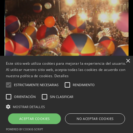
×
Este sitio web utiliza cookies para mejorar la experiencia del usuario.
Al utilizar nuestro sitio web, acepta todas las cookies de acuerdo con
e
Tàrrega farà bategar la història amb l’estrena de “Lo
nuestra política de cookies.
Detalles
Pedrafoc”, la nova bèstia festiva de Guixanet
ESTRICTAMENTE NECESARIAS
RENDIMIENTO
Per
Tàrrega Televisió
12, maig, 2026 - 09:29
ORIENTACIÓN
SIN CLASIFICAR
MOSTRAR DETALLES
ACEPTAR COOKIES
NO ACEPTAR COOKIES
Correu electrònic:
info@tarrega.tv
Telèfons: 648 45 71 14 | 669 32 28 46
© 2025 AUDIOVISUALS TÀRREGA S.L. Tots els drets reservats.
POWERED BY COOKIE-SCRIPT