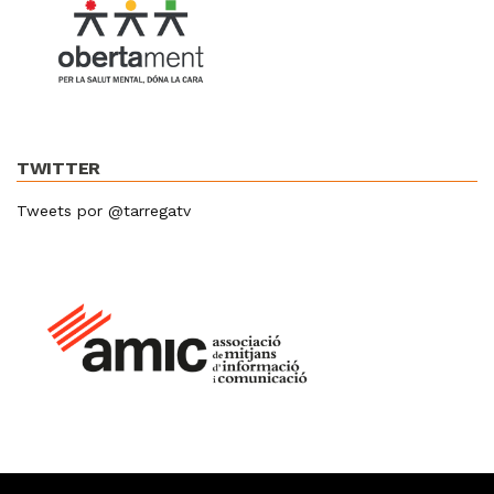
TWITTER
Tweets por @tarregatv