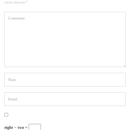
estan marcats *
eight − two =