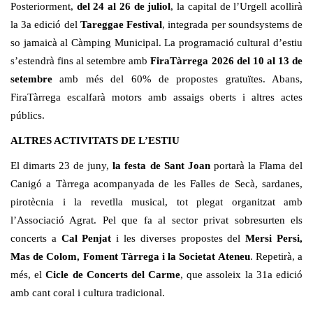
Posteriorment,
del 24 al 26 de juliol
, la capital de l’Urgell acollirà
la 3a edició del
Tareggae Festival
, integrada per soundsystems de
so jamaicà al Càmping Municipal. La programació cultural d’estiu
s’estendrà fins al setembre amb
FiraTàrrega 2026 del 10 al 13 de
setembre
amb més del 60% de propostes gratuïtes. Abans,
FiraTàrrega escalfarà motors amb assaigs oberts i altres actes
públics.
ALTRES ACTIVITATS DE L’ESTIU
El dimarts 23 de juny,
la festa de Sant Joan
portarà la Flama del
Canigó a Tàrrega acompanyada de les Falles de Secà, sardanes,
pirotècnia i la revetlla musical, tot plegat organitzat amb
l’Associació Agrat. Pel que fa al sector privat sobresurten els
concerts a
Cal Penjat
i les diverses propostes del
Mersi Persi,
Mas de Colom, Foment Tàrrega i la Societat Ateneu
. Repetirà, a
més, el
Cicle de Concerts del Carme
, que assoleix la 31a edició
amb cant coral i cultura tradicional.