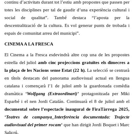
continu d’activitats durant tot l’estiu amb propostes que passen per
totes les disciplines per tal de gaudir d’una experiència cultural i
social de qualitat”. També destaca “l’aposta per la
descentralització de la cultura. Es vol generar punts de trobada i
espais de comunitat arreu del municipi”.
CINEMA A LA FRESCA
El Cinema a la Fresca esdevindrà altre cop una de les propostes
estrella del juliol
amb cinc projeccions
gratuïtes
els dimecres a
la plaça de les Nacions sense Estat (22 h).
La selecció se centrarà
en títols destacats del panorama audiovisual actual en llengua
catalana i començarà l’1 de juliol amb la guardonada comèdia
dramàtica
‘
Wolfgang (Extraordinari)’
protagonitzada per Miki
Esparbé i el nen Jordi Catalán. Continuarà el 8 de juliol amb el
documental sobre l’espectacle inaugural de FiraTàrrega 2025,
‘
Teatres de campanya_Interferència documentada: Trajecte
audiovisual del primer rocam
‘
que han dirigit Jordi Boquet i Marc
Salicrú.