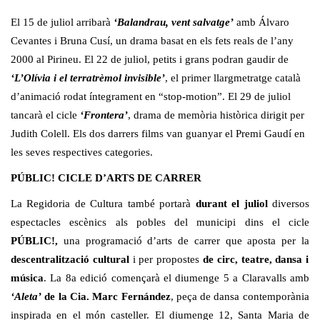
El 15 de juliol arribarà
‘Balandrau, vent salvatge’
amb Álvaro
Cevantes i Bruna Cusí, un drama basat en els fets reals de l’any
2000 al Pirineu. El 22 de juliol, petits i grans podran gaudir de
‘L’Olívia i el terratrèmol invisible’
, el primer llargmetratge català
d’animació rodat íntegrament en “stop-motion”. El 29 de juliol
tancarà el cicle
‘Frontera’
, drama de memòria històrica dirigit per
Judith Colell. Els dos darrers films van guanyar el Premi Gaudí en
les seves respectives categories.
PÚBLIC! CICLE D’ARTS DE CARRER
La Regidoria de Cultura també portarà
durant el juliol
diversos
espectacles escènics als pobles del municipi dins el cicle
PÚBLIC!,
una programació d’arts de carrer que aposta per la
descentralització cultural
i per propostes
de circ, teatre, dansa i
música
. La 8a edició començarà el diumenge 5 a Claravalls amb
‘Aleta’
de
la Cia. Marc Fernández
, peça de dansa contemporània
inspirada en el món casteller. El diumenge 12, Santa Maria de