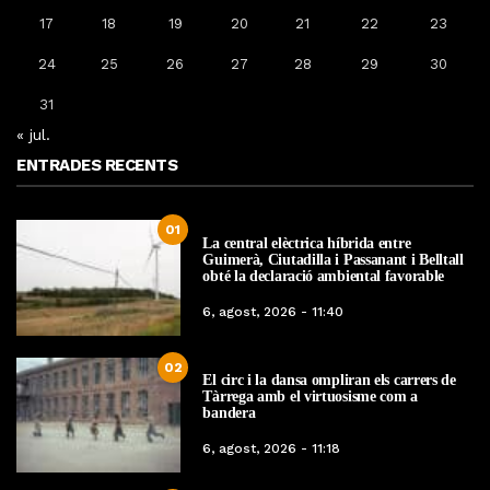
17
18
19
20
21
22
23
24
25
26
27
28
29
30
31
« jul.
ENTRADES RECENTS
01
La central elèctrica híbrida entre
Guimerà, Ciutadilla i Passanant i Belltall
obté la declaració ambiental favorable
6, agost, 2026 - 11:40
02
El circ i la dansa ompliran els carrers de
Tàrrega amb el virtuosisme com a
bandera
6, agost, 2026 - 11:18