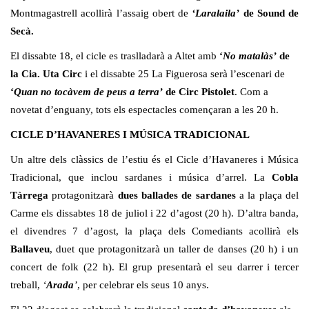
Montmagastrell acollirà l’assaig obert de
‘Laralaila’
de Sound de
Secà.
El dissabte 18, el cicle es traslladarà a Altet amb
‘
No matalàs’
de
la Cia. Uta Circ
i el dissabte 25 La Figuerosa serà l’escenari de
‘
Quan no tocàvem de peus a terra’
de Circ Pistolet
. Com a
novetat d’enguany, tots els espectacles començaran a les 20 h.
CICLE D’HAVANERES I MÚSICA TRADICIONAL
Un altre dels clàssics de l’estiu és el Cicle d’Havaneres i Música
Tradicional, que inclou sardanes i música d’arrel. La
Cobla
Tàrrega
protagonitzarà
dues ballades de sardanes
a la plaça del
Carme els dissabtes 18 de juliol i 22 d’agost (20 h). D’altra banda,
el divendres 7 d’agost, la plaça dels Comediants acollirà els
Ballaveu
, duet que protagonitzarà un taller de danses (20 h) i un
concert de folk (22 h). El grup presentarà el seu darrer i tercer
treball,
‘
Arada
’
, per celebrar els seus 10 anys.