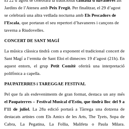
El 22 d’agost se celebrarà la tradicional
cantada d’havaneres
als
Jardins de l’Ateneu amb
Peix Fregit.
Per finalitzar, el 29 d’agost
se celebrarà una altra vetllada nocturna amb
Els Pescadors de
l’Escala
, que portaran el seu repertori d’havaneres i cançons de
taverna a Riudovelles.
CONCERT DE SANT MAGÍ
La música clàssica tindrà com a exponent el tradicional concert de
Sant Magí a l’ermita de Sant Eloi el dimecres 19 d’agost (21h). En
aquest entorn, el grup
Petit Comitè
oferirà una interpretació
polifònica a capella.
PAUPATERRES i TAREGGAE FESTIVAL
Pel que fa als esdeveniments de gran format, destaca un any més
el Paupaterres – Festival Musical d’Estiu, que tindrà lloc del 9 a
l’11 de juliol.
La 28a edició portarà a Tàrrega una dotzena de
destacats artistes com Els Amics de les Arts, The Tyets, Sopa de
Cabra, La Pegatina, La Follia, Malifeta o Paula Milara.