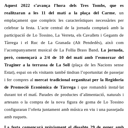
Aquest 2022 s’avança l’hora dels Tres Tombs, que es
realitzaran a les 11 del matí a la plaça del Carme
, un
emplaçament que compleix les característiques necessàries per
celebrar la festa. L’acte central de la jornada comptarà amb la
participació de Lo Tossino, La Verreta, els Cavallets i Gegants de
Tàrrega i el Ruc de La Granada (Alt Pendedès), això com
l’acompanyament musical de La Follia Brass Band
. La jornada,
però, començarà a 2/4 de 10 del matí amb l’esmorzar del
Traginer a la terrassa de La Soll
(plaça de les Nacions sense
Estat), espai on els visitants també tindran l’oportunitat de passejar
i fer compres al
mercat tradicional organitzat per la Regidoria
de Promoció Econòmica
de Tàrrega
i que romandrà instal·lat
durant tot el matí. Parades de productes d’alimentació, naturals i
artesans o la compra de la nova figura de goma de Lo Tossino
configuraran l’oferta juntament amb música en viu i una passejada
amb ruquets.
La festa començarà prèviament el dissabte 29 de gener amb