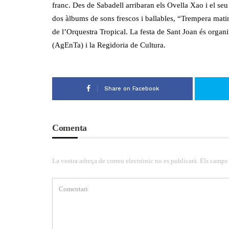
franc. Des de Sabadell arribaran els Ovella Xao i el seu
dos àlbums de sons frescos i ballables, “Trempera matin
de l’Orquestra Tropical. La festa de Sant Joan és organ
(AgEnTa) i la Regidoria de Cultura.
Share on Facebook
Comenta
La vostra adreça de correu electrònic no es publicarà. Els camps