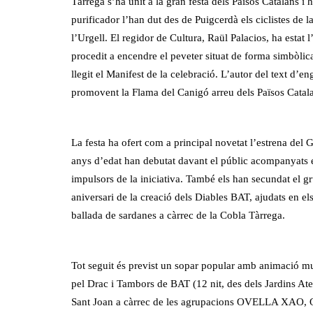
Tàrrega s’ha unit a la gran festa dels Països Catalans i
purificador l’han dut des de Puigcerdà els ciclistes de l
l’Urgell. El regidor de Cultura, Raül Palacios, ha estat l
procedit a encendre el peveter situat de forma simbòli
llegit el Manifest de la celebració. L’autor del text d’e
promovent la Flama del Canigó arreu dels Països Catal
La festa ha ofert com a principal novetat l’estrena del 
anys d’edat han debutat davant el públic acompanyats 
impulsors de la iniciativa. També els han secundat el g
aniversari de la creació dels Diables BAT, ajudats en e
ballada de sardanes a càrrec de la Cobla Tàrrega.
Tot seguit és previst un sopar popular amb animació mu
pel Drac i Tambors de BAT (12 nit, des dels Jardins Ate
Sant Joan a càrrec de les agrupacions OVELLA X