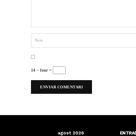
14 − four =
agost 2026
ENTRA