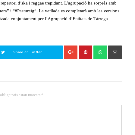
 repertori d’ska i reggae trepidant. L’agrupació ha sorprès amb
era” i “#Pastureig”. La vetllada es completarà amb les versions
itzada conjuntament per l’Agrupació d’Entitats de Tàrrega
Share on Twitter
 obligatoris estan marcats *