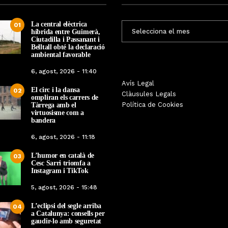
La central elèctrica
ENTRADES
01
híbrida entre Guimerà,
MENSUALS
Ciutadilla i Passanant i
Belltall obté la declaració
ambiental favorable
6, agost, 2026 - 11:40
Les Gastrosàvies protagonitzen
Avís Legal
El respecte a la div
El circ i la dansa
02
una gran trobada al Món Sant
Clàusules Legals
protagonista de la M
ompliran els carrers de
Benet que referma el valor de la
Política de Cookies
Tàrrega amb el
Cinema Espiritual de
cuina tradicional
virtuosisme com a
bandera
Per
Tàrrega Televi
Per
Tàrrega Televisió
14, novembre, 2025 
6, agost, 2026 - 11:18
27, novembre, 2025 - 08:28
L’humor en català de
03
Cesc Sarri triomfa a
Instagram i TikTok
5, agost, 2026 - 15:48
L’eclipsi del segle arriba
04
a Catalunya: consells per
gaudir-lo amb seguretat