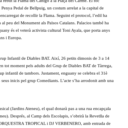
 ha rebut la Flama del Canigó a la Plaça del Carme. El foc
a Penya Pedal de Bellpuig, un costum arrelat a la capital de
’encarregat de recollir la Flama. Seguint el protocol, l’edil ha
ca al peu del Monument als Països Catalans. Palacios també ha
nguany és el veterà activista cultural Toni Ayala, que porta anys
ans i Europa.
Grup Infantil de Diables BAT. Així, 26 petits dimonis de 3 a 14
en tot moment pels adults del Grup de Diables BAT de Tàrrega,
rup infantil de tambors. Justament, enguany se celebra el 31è
ls seus inicis pel grup Comediants. L’acte s’ha arrodonit amb una
sical (Jardins Ateneu), el qual donarà pas a una rua encapçala
neu). Després, al Camp dels Escolapis, s’obrirà la Revetlla de
AO, ORQUESTRA TROPICAL i DJ VERBENERO, amb entrada de