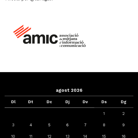
agost 2026
Dl
Dt
Dc
Dj
Dv
Ds
Dg
1
2
3
4
5
6
7
8
9
10
11
12
13
14
15
16