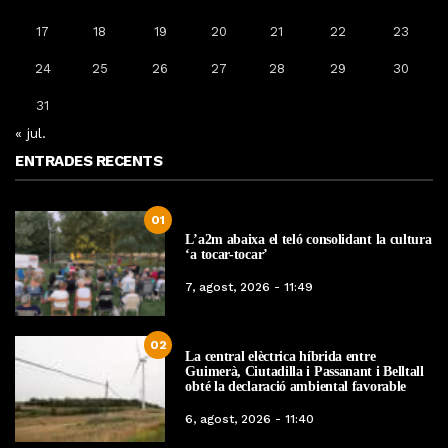
17
18
19
20
21
22
23
24
25
26
27
28
29
30
31
« jul.
ENTRADES RECENTS
01
L’a2m abaixa el teló consolidant la cultura
‘a tocar-tocar’
7, agost, 2026 - 11:49
02
La central elèctrica híbrida entre
Guimerà, Ciutadilla i Passanant i Belltall
obté la declaració ambiental favorable
6, agost, 2026 - 11:40