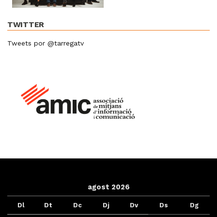
TWITTER
Tweets por @tarregatv
agost 2026
Dl
Dt
Dc
Dj
Dv
Ds
Dg