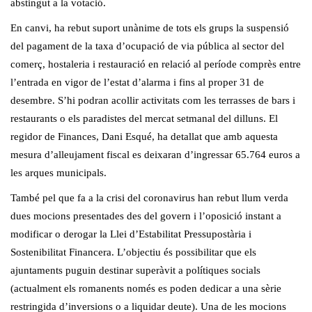
abstingut a la votació.
En canvi, ha rebut suport unànime de tots els grups la suspensió
del pagament de la taxa d’ocupació de via pública al sector del
comerç, hostaleria i restauració en relació al període comprès entre
l’entrada en vigor de l’estat d’alarma i fins al proper 31 de
desembre. S’hi podran acollir activitats com les terrasses de bars i
restaurants o els paradistes del mercat setmanal del dilluns. El
regidor de Finances, Dani Esqué, ha detallat que amb aquesta
mesura d’alleujament fiscal es deixaran d’ingressar 65.764 euros a
les arques municipals.
També pel que fa a la crisi del coronavirus han rebut llum verda
dues mocions presentades des del govern i l’oposició instant a
modificar o derogar la Llei d’Estabilitat Pressupostària i
Sostenibilitat Financera. L’objectiu és possibilitar que els
ajuntaments puguin destinar superàvit a polítiques socials
(actualment els romanents només es poden dedicar a una sèrie
restringida d’inversions o a liquidar deute). Una de les mocions