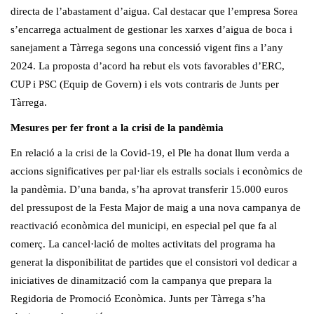
directa de l’abastament d’aigua. Cal destacar que l’empresa Sorea
s’encarrega actualment de gestionar les xarxes d’aigua de boca i
sanejament a Tàrrega segons una concessió vigent fins a l’any
2024. La proposta d’acord ha rebut els vots favorables d’ERC,
CUP i PSC (Equip de Govern) i els vots contraris de Junts per
Tàrrega.
Mesures per fer front a la crisi de la pandèmia
En relació a la crisi de la Covid-19, el Ple ha donat llum verda a
accions significatives per pal·liar els estralls socials i econòmics de
la pandèmia. D’una banda, s’ha aprovat transferir 15.000 euros
del pressupost de la Festa Major de maig a una nova campanya de
reactivació econòmica del municipi, en especial pel que fa al
comerç. La cancel·lació de moltes activitats del programa ha
generat la disponibilitat de partides que el consistori vol dedicar a
iniciatives de dinamització com la campanya que prepara la
Regidoria de Promoció Econòmica. Junts per Tàrrega s’ha