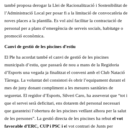
també proposa derogar la Llei de Racionalització i Sostenibilitat de
l’Administració Local per posar fi a la limitació de convocatòria de
noves places a la plantilla. Es vol així facilitar la contractació de
personal per a plans d’emergència de serveis socials, habitatge o
promoció econòmica.
Canvi de gestió de les piscines d’estiu
El Ple ha acordat també el canvi de gestió de les piscines
municipals d’estiu, que passarà de nou a mans de la Regidoria
d’Esports una vegada ja finalitzat el conveni amb el Club Natació
Tàrrega. La voluntat del consistori és obrir l’equipament durant el
mes de juny donant compliment a les mesures sanitàries de
seguretat. El regidor d’Esports, Silveri Caro, ha asseverat que “tot i
que el servei serà deficitari, ens dotarem del personal necessari
que garanteixi l’obertura de les piscines vetllant alhora per la salut
de les persones”. La gestió directa de les piscines ha rebut
el vot
favorable d’ERC, CUP i PSC i e
l vot contrari de Junts per