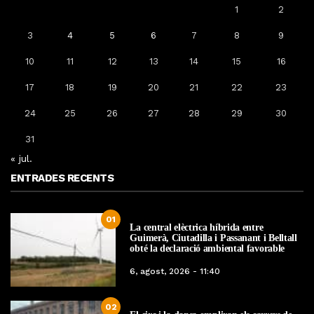
1
2
3
4
5
6
7
8
9
10
11
12
13
14
15
16
17
18
19
20
21
22
23
24
25
26
27
28
29
30
31
« jul.
ENTRADES RECENTS
01
La central elèctrica híbrida entre
Guimerà, Ciutadilla i Passanant i Belltall
obté la declaració ambiental favorable
6, agost, 2026 - 11:40
02