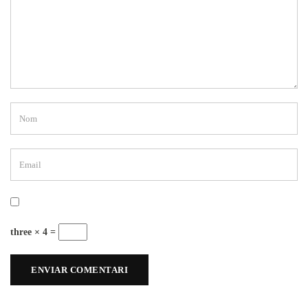
three × 4 =