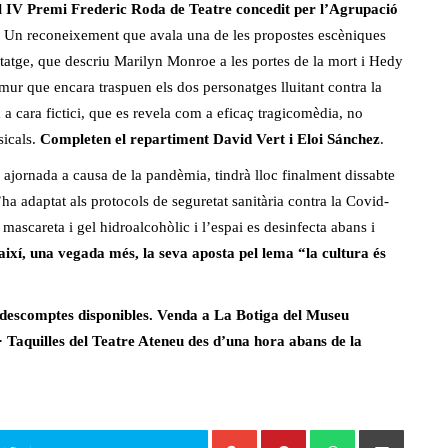
l IV Premi Frederic Roda de Teatre
concedit per l’Agrupació
. Un reconeixement que avala una de les propostes escèniques
tatge, que descriu Marilyn Monroe a les portes de la mort i Hedy
ur que encara traspuen els dos personatges lluitant contra la
a a cara fictici, que es revela com a eficaç tragicomèdia, no
sicals.
Completen el repartiment David Vert i Eloi Sánchez
.
 ajornada a causa de la pandèmia, tindrà lloc finalment dissabte
’ha adaptat als protocols de seguretat sanitària contra la Covid-
 mascareta i gel hidroalcohòlic i l’espai es desinfecta abans i
 així, una vegada més, la seva aposta pel lema “la cultura és
s descomptes disponibles. Venda a La Botiga del Museu
· Taquilles del Teatre Ateneu des d’una hora abans de la