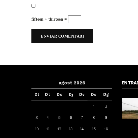
fifteen + thirteen =
agost 2026
ENTRA
Dl
Dt
Dc
Dj
Dv
Ds
Dg
1
2
3
4
5
6
7
8
9
10
11
12
13
14
15
16
aguer es
Sexenni, Fades, Ouineta i The
Les Gastros