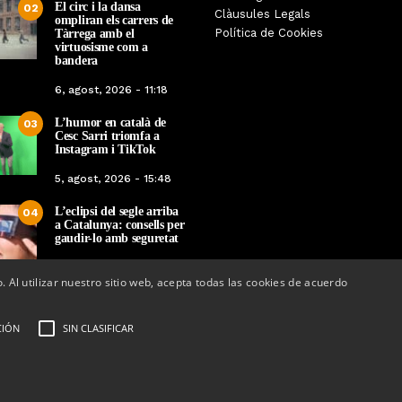
El respecte a la diversitat,
El circ i la dansa
02
robada al Món Sant
T
Clàusules Legals
protagonista de la Mostra de
ompliran els carrers de
ferma el valor de la
Política de Cookies
Tàrrega amb el
Cinema Espiritual de Catalunya
a tradicional
virtuosisme com a
bandera
Per
Tàrrega Televisió
àrrega Televisió
14, novembre, 2025 - 09:07
6, agost, 2026 - 11:18
embre, 2025 - 08:28
L’humor en català de
03
Cesc Sarri triomfa a
Instagram i TikTok
5, agost, 2026 - 15:48
L’eclipsi del segle arriba
04
a Catalunya: consells per
gaudir-lo amb seguretat
5, agost, 2026 - 08:37
o. Al utilizar nuestro sitio web, acepta todas las cookies de acuerdo
CIÓN
SIN CLASIFICAR
ectrònic:
info@tarrega.tv
 648 45 71 14 | 669 32 28 46
AUDIOVISUALS TÀRREGA S.L. Tots els
Portal Web d
ervats.