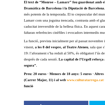
El text de “Monroe – Lamarr” fou guardonat amb e
Dramàtica de Barcelona i la Diputació de Barcelona
més potents de la temporada. El to crepuscular del mun
Lamarr com una joguina trencada, contrasta amb el glam
caducitat irreversible de la bellesa física. En aquest car
faltaran referències cinèfiles i evocadors intermedis mu
La funció, prevista inicialment per al passat novembre i
vinent,
a les 8 del vespre, al Teatre Ateneu
, sala que s
19: l’aforament s’ha reduït al 50%, és obligatori l’ús de
després de cada sessió.
La capital de l’Urgell reforça
segura”.
Preu: 20 euros · Menors de 18 anys: 5 euros · Altre
(Carrer Major, 11) i al web
www.culturatarrega.cat
funció