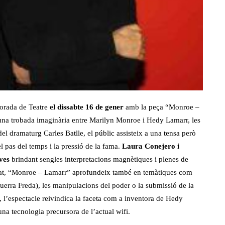
porada de Teatre
el dissabte 16 de gener
amb la peça “Monroe –
 una trobada imaginària entre Marilyn Monroe i Hedy Lamarr, les
el dramaturg Carles Batlle, el públic assisteix a una tensa però
l pas del temps i la pressió de la fama.
Laura Conejero i
ves
brindant sengles interpretacions magnètiques i plenes de
ssat, “Monroe – Lamarr” aprofundeix també en temàtiques com
 Guerra Freda), les manipulacions del poder o la submissió de la
 l’espectacle reivindica la faceta com a inventora de Hedy
a tecnologia precursora de l’actual wifi.