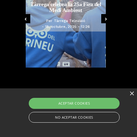
Arrenca la campanya 
àrrega celebra la 25a Fira del
vacunació: a qui li toca la
Medi Ambient
grip, COVID-19 o totes 
Per
Tàrrega Televisió
Per
Tàrrega Televisió
18, octubre, 2025 - 12:26
14, octubre, 2025 - 08:0
×
ACEPTAR COOKIES
NO ACEPTAR COOKIES
esenvolupat per CompsaOnline S.L.