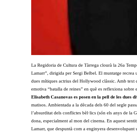
La Regidoria de Cultura de Tàrrega clourà la 26a Tem
Lamarr”, dirigida per Sergi Belbel. El muntatge recrea
dues mítiques actrius del Hollywood clàssic. Amb text d
emotiva “batalla de reines” en què es reflexiona sobre e
Elisabeth Casanovas es posen en la pell de les dues di
matisos. Ambientada a la dècada dels 60 del segle pa
l’absurditat dels conflictes bèl·lics (són els anys de la
dona, especialment al mon del cinema. En aquest sentit,
Lamarr, que despuntà com a enginyera desenvolupant un