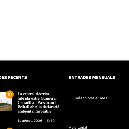
DES RECENTS
ENTRADES MENSUALS
La central elèctrica
ENTRADES
01
híbrida entre Guimerà,
MENSUALS
Ciutadilla i Passanant i
Belltall obté la declaració
ambiental favorable
6, agost, 2026 - 11:40
àvies protagonitzen
Avís Legal