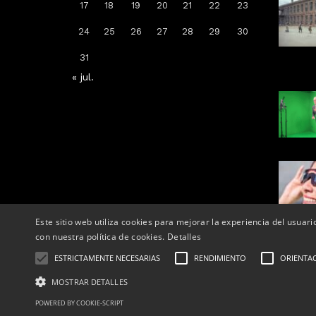
17
18
19
20
21
22
23
punt de
Targarians, caps de cartell de la
una gran t
ammer a
Festa Major de Maig de Tàrrega
Benet que re
24
25
26
27
28
29
30
2026
cuin
31
sió
Per
Tàrrega Televisió
Per
T
8:10
20, abril, 2026 - 10:07
27, nov
« jul.
Este sitio web utiliza cookies para mejorar la experiencia del usuari
con nuestra política de cookies.
Detalles
ESTRICTAMENTE NECESARIAS
RENDIMIENTO
ORIENTA
Correu el
Telèfons:
MOSTRAR DETALLES
© 2025 
drets res
POWERED BY COOKIE-SCRIPT