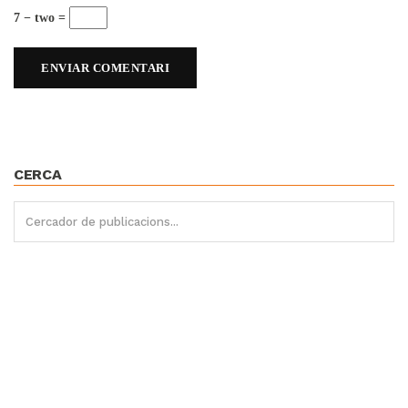
7 − two =
CERCA