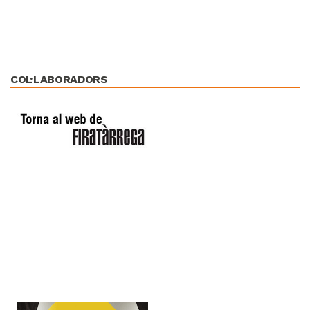
COL·LABORADORS