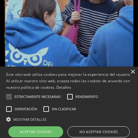
×
Este sitio web utiliza cookies para mejorar la experiencia del usuario.
Al utilizar nuestro sitio web, acepta todas las cookies de acuerdo con
a
nuestra política de cookies.
Detalles
Tàrrega celebra la 25a Fira del Medi Ambient
ESTRICTAMENTE NECESARIAS
RENDIMIENTO
Per
Tàrrega Televisió
18, octubre, 2025 - 12:26
ORIENTACIÓN
SIN CLASIFICAR
MOSTRAR DETALLES
ACEPTAR COOKIES
NO ACEPTAR COOKIES
Correu electrònic:
info@tarrega.tv
Telèfons: 648 45 71 14 | 669 32 28 46