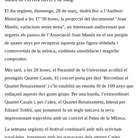
El dia següent, diumenge, 28 de març, tindrà lloc a l’Auditori
Municipal a les 17’30 hores, la projecció del documental “Joan
Manén, variacions sense tema”, un interessant audiovisual que
segueix els passos de l’Associació Joan Manén en el seu periple
de quatre anys per recuperar aquesta gran figura oblidada i
controvertida de la música, violinista autodidacte i magnífic
compositor.
Més tard, a les 20 hores, el Paranimf de la Universitat acollirà el
prestigiós Quartet Casals. El concert porta per títol ‘Recordant el
Quartet Renaixement’ i s’hi establirà un emotiu fil de 100 anys que
enllaçarà aquests dos grans grups. Per una banda, l’extraordinari
Quartet Casals i, per l’altra, el Quartet Renaixement, liderat per
Eduard Toldrà, que justament fa un segle tancava la seva
impressionant trajectòria amb un concert al Palau de la Música.
La setmana següent, el festival continuarà amb més activitats
paral·leles, juntament amb les actuacions dels artistes Carles