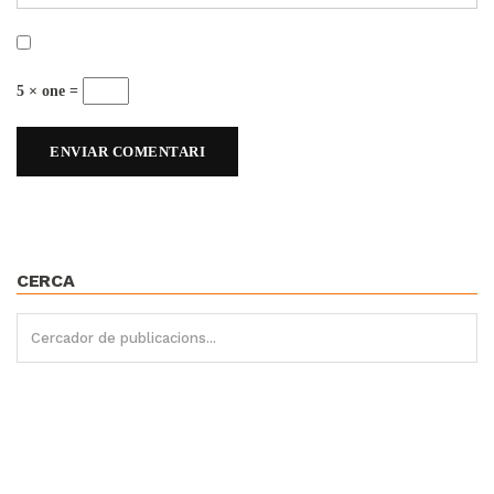
5 × one =
CERCA