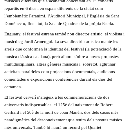
musicals diferents que s’acabaran concretant en 15 concerts
repartits en 6 dies i en espais diferents de la ciutat com
l’emblemàtic Paranimf, l’Auditori Municipal, l’Església de Sant
Domènec o, fins i tot, la Sala de Quadres de la pròpia Paeria.
Enguany, el festival estrena també nou director artístic, el violista i
musicòleg Jordi Armengol. La seva directriu artística manté les
arrels que conformen la identitat del festival (la potenciació de la
música clàssica catalana), però alhora s’obre a noves propostes
multidisciplinars, altres gèneres musicals i, sobretot, aglutinar
activitats paral·leles com projeccions documentals, audicions
comentades o exposicions i conferències durant els dies del
certamen.
El festival cerverí s’afegeix a les commemoracions de dos
aniversaris indispensables: el 125è del naixement de Robert
Gerhard i el 50è de la mort de Joan Manén, dos dels casos més
paradigmàtics del desconeixement que tenim dels nostres músics
més universals. També hi haurà un record pel Quartet