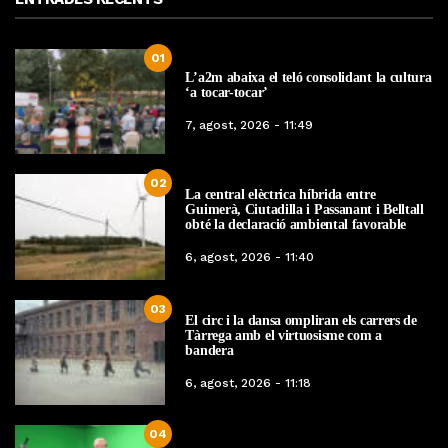
01
L’a2m abaixa el teló consolidant la cultura
‘a tocar-tocar’
7, agost, 2026 - 11:49
02
La central elèctrica híbrida entre
Guimerà, Ciutadilla i Passanant i Belltall
obté la declaració ambiental favorable
6, agost, 2026 - 11:40
03
El circ i la dansa ompliran els carrers de
Tàrrega amb el virtuosisme com a
bandera
6, agost, 2026 - 11:18
04