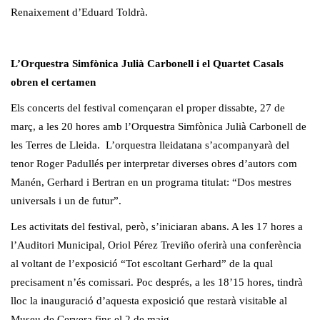
Renaixement d’Eduard Toldrà.
L’Orquestra Simfònica Julià Carbonell i el Quartet Casals
obren el certamen
Els concerts del festival començaran el proper dissabte, 27 de
març, a les 20 hores amb l’Orquestra Simfònica Julià Carbonell de
les Terres de Lleida. L’orquestra lleidatana s’acompanyarà del
tenor Roger Padullés per interpretar diverses obres d’autors com
Manén, Gerhard i Bertran en un programa titulat: “Dos mestres
universals i un de futur”.
Les activitats del festival, però, s’iniciaran abans. A les 17 hores a
l’Auditori Municipal, Oriol Pérez Treviño oferirà una conferència
al voltant de l’exposició “Tot escoltant Gerhard” de la qual
precisament n’és comissari. Poc després, a les 18’15 hores, tindrà
lloc la inauguració d’aquesta exposició que restarà visitable al
Museu de Cervera fins el 2 de maig.