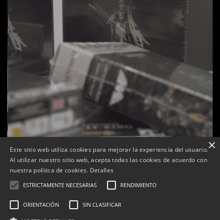
×
Este sitio web utiliza cookies para mejorar la experiencia del usuario.
Al utilizar nuestro sitio web, acepta todas las cookies de acuerdo con
s
La botiga L’K de Balaguer es converteix en nou punt
nuestra política de cookies.
Detalles
de referència de Warhammer a Lleida
ESTRICTAMENTE NECESARIAS
RENDIMIENTO
Per
Tàrrega Televisió
22, abril, 2026 - 08:10
ORIENTACIÓN
SIN CLASIFICAR