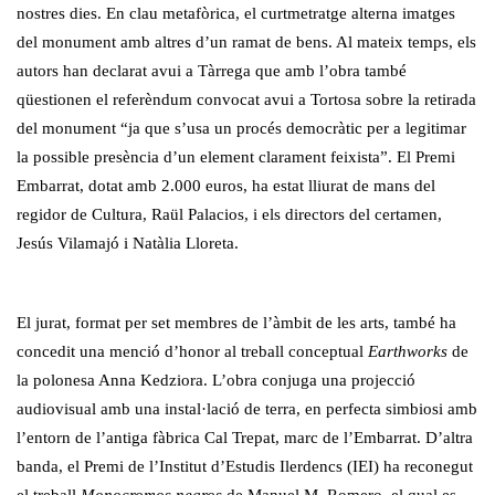
nostres dies. En clau metafòrica, el curtmetratge alterna imatges
del monument amb altres d’un ramat de bens. Al mateix temps, els
autors han declarat avui a Tàrrega que amb l’obra també
qüestionen el referèndum convocat avui a Tortosa sobre la retirada
del monument “ja que s’usa un procés democràtic per a legitimar
la possible presència d’un element clarament feixista”. El Premi
Embarrat, dotat amb 2.000 euros, ha estat lliurat de mans del
regidor de Cultura, Raül Palacios, i els directors del certamen,
Jesús Vilamajó i Natàlia Lloreta.
El jurat, format per set membres de l’àmbit de les arts, també ha
concedit una menció d’honor al treball conceptual
Earthworks
de
la polonesa Anna Kedziora. L’obra conjuga una projecció
audiovisual amb una instal·lació de terra, en perfecta simbiosi amb
l’entorn de l’antiga fàbrica Cal Trepat, marc de l’Embarrat. D’altra
banda, el Premi de l’Institut d’Estudis Ilerdencs (IEI) ha reconegut