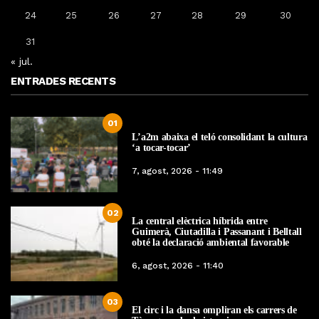
24
25
26
27
28
29
30
31
« jul.
ENTRADES RECENTS
01
L’a2m abaixa el teló consolidant la cultura
‘a tocar-tocar’
7, agost, 2026 - 11:49
02
La central elèctrica híbrida entre
Guimerà, Ciutadilla i Passanant i Belltall
obté la declaració ambiental favorable
6, agost, 2026 - 11:40
03
El circ i la dansa ompliran els carrers de