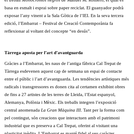
el treball
Monocromos negros
de Manuel M. Romero, el qual es
basa en esmalt i esprai sobre paper reciclat. El guanyador podrà
exposar l’any vinent a la Sala Gòtica de l’IEI. En la seva tercera
edició, l’Embarrat – Festival de Creació Contemporània fa
reflexionar al voltant del concepte “en desús”.
Tàrrega aposta per l’art d’avantguarda
Gràcies a l’Embarrat, les naus de l’antiga fàbrica Cal Trepat de
Tàrrega esdevenen aquest cap de setmana un espai de contacte
entre el públic i l’art d’avantguarda. Les tendències artístiques més
radicals i transgressores es donen cita al certamen exhibint obres
de fins a 27 artistes de les terres de Lleida, l’Estat espanyol,
Alemanya, Polònia i Mèxic. Els treballs integren l’exposició
central anomenada
La Gran Màquina III
. Tant per la forma com
pel contingut, són creacions que interactuen amb el patrimoni
industrial que es preserva a Cal Trepat, oferint al visitant una
plasticitat inèdita. L’Embarrat es manté fidel al seu caràcter