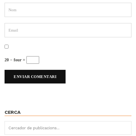
20 − four =
CERCA