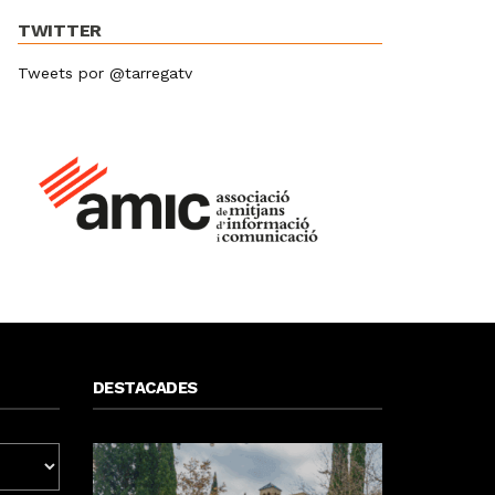
TWITTER
Tweets por @tarregatv
DESTACADES