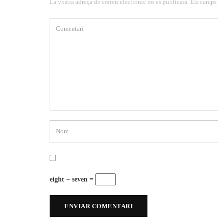
La vostra adreça de correu electrònic no es publicarà. Els camps
eight − seven =