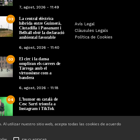
7, agost, 2026 - 11:49
La central elèctrica
02
híbrida entre Guimerà,
La botiga L’K de Balaguer es
Sexenni, Fades, Ouine
Avís Legal
Ciutadilla i Passanant i
converteix en nou punt de
Targarians, caps de cart
Clàusules Legals
Belltall obté la declaració
referència de Warhammer a
Festa Major de Maig d
Política de Cookies
ambiental favorable
Lleida
2026
6, agost, 2026 - 11:40
Per
Tàrrega Televisió
Per
Tàrrega Televis
El circ i la dansa
22, abril, 2026 - 08:10
20, abril, 2026 - 10
03
ompliran els carrers de
Tàrrega amb el
virtuosisme com a
bandera
6, agost, 2026 - 11:18
L’humor en català de
04
Cesc Sarri triomfa a
Instagram i TikTok
5, agost, 2026 - 15:48
o. Al utilizar nuestro sitio web, acepta todas las cookies de acuerdo
CIÓN
SIN CLASIFICAR