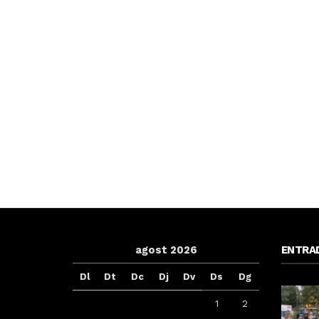
agost 2026
ENTRA
Dl
Dt
Dc
Dj
Dv
Ds
Dg
1
2