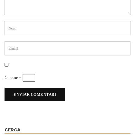
2 − one =
CERCA