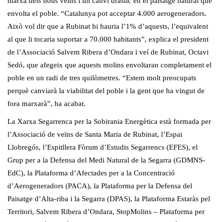
marxa dels nous veïns i un canvi dràstic en el paisatge natural que
envolta el poble. “Catalunya pot acceptar 4.000 aerogeneradors.
Això vol dir que a Rubinat hi hauria l’1% d’aquests, l’equivalent
al que li tocaria suportar a 70.000 habitants”, explica el president
de l’Associació Salvem Ribera d’Ondara i veí de Rubinat, Octavi
Sedó, que afegeix que aquests molins envoltaran completament el
poble en un radi de tres quilòmetres. “Estem molt preocupats
perquè canviarà la viabilitat del poble i la gent que ha vingut de
fora marxarà”, ha acabat.
La Xarxa Segarrenca per la Sobirania Energètica està formada per
l’Associació de veïns de Santa Maria de Rubinat, l’Espai
Llobregós, l’Espitllera Fòrum d’Estudis Segarrencs (EFES), el
Grup per a la Defensa del Medi Natural de la Segarra (GDMNS-
EdC), la Plataforma d’Afectades per a la Concentració
d’Aerogeneradors (PACA), la Plataforma per la Defensa del
Paisatge d’Alta-riba i la Segarra (DPAS), la Plataforma Estaràs pel
Territori, Salvem Ribera d’Ondara, StopMolins – Plataforma per