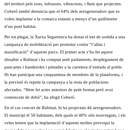
del territori pels sons, infrasons, vibracions, i llum que projecten.
Coberó també denuncia que el 64% dels aerogeneradors que es
volen implantar a la comarca estaran a menys d’un quilòmetre
d’un punt habitat.
Per tot plegat, la Xarxa Segarrenca ha donat el tret de sortida a una
campanya de mobilització per protestar contra “l’allau i
massificació” d’aquests parcs. El primer acte s’ha fet aquest
dissabte a Rubinat i ha comptat amb parlaments, desplegament de
pancartes i banderoles i pintades a la carretera d’entrada al poble.
Hi han participat una cinquantena de membres de la plataforma, i
la previsió és repetir la campanya a la resta de poblacions
afectades. “Hem fet actes anteriors de petit format però avui
comencem de debò”, ha afegit Coberó.
En el cas concret de Rubinat, hi ha projectats 44 aerogeneradors.
El municipi té 50 habitants, dels quals el 40% són nouvinguts, i els
veïns temen que la implantació d’aquests molins provoqui la