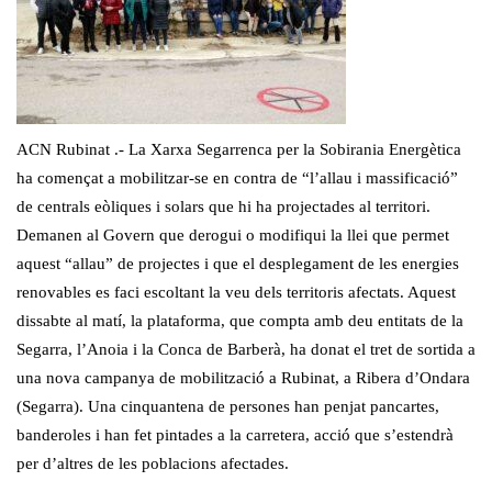
ACN Rubinat .- La Xarxa Segarrenca per la Sobirania Energètica
ha començat a mobilitzar-se en contra de “l’allau i massificació”
de centrals eòliques i solars que hi ha projectades al territori.
Demanen al Govern que derogui o modifiqui la llei que permet
aquest “allau” de projectes i que el desplegament de les energies
renovables es faci escoltant la veu dels territoris afectats. Aquest
dissabte al matí, la plataforma, que compta amb deu entitats de la
Segarra, l’Anoia i la Conca de Barberà, ha donat el tret de sortida a
una nova campanya de mobilització a Rubinat, a Ribera d’Ondara
(Segarra). Una cinquantena de persones han penjat pancartes,
banderoles i han fet pintades a la carretera, acció que s’estendrà
per d’altres de les poblacions afectades.