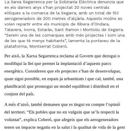
La Xarxa Segarrenca per la Sobirania Elèctrica denuncia que
en els darrers anys s’han projectat 20 noves centrals
eòliques a la comarca de la Segarra, amb un total de 153
aerogeneradors de 200 metres d’alçària. Aquests molins es
volen repartir entre els municipis de Ribera d’Ondara,
Talavera, Ivorra, Estaràs, Sant Ramon i Montoliu de Segarra.
“Serem una de les comarques amb més projectes i som una
de les que té menys habitants”, lamenta la portaveu de la
plataforma, Montserrat Coberó.
Per això, la Xarxa Segarrenca reclama al Govern que derogui o
modifiqui la llei que permet la implantació d’aquests parcs
energètics. Consideren que els projectes s’han de desenvolupar,
quan sigui possible, en espais ja urbanitzats i que cal, també, una
planificació que promogui un model equilibrat i distribuït en el
conjunt del país.
A més d’això, també demanen que es tingui en compte l’opinió
del territori. “Els pobles que no en vulguin que se’ls respecti la
voluntat”, explica Coberó, que afegeix que els aerogeneradors
tenen un impacte negatiu en la salut i la qualitat de vida de la gent