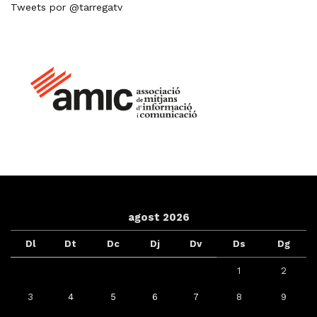
Tweets por @tarregatv
agost 2026
Dl
Dt
Dc
Dj
Dv
Ds
Dg
1
2
3
4
5
6
7
8
9