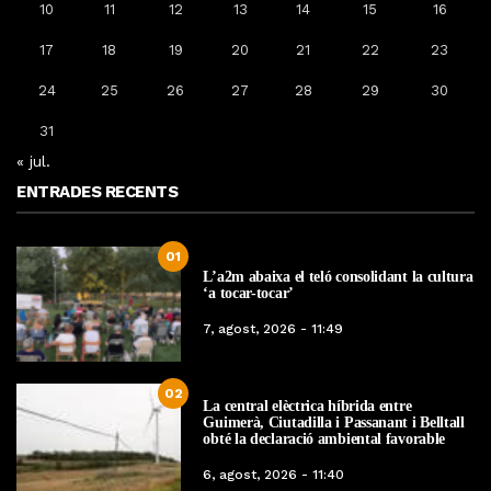
10
11
12
13
14
15
16
17
18
19
20
21
22
23
24
25
26
27
28
29
30
31
« jul.
ENTRADES RECENTS
01
L’a2m abaixa el teló consolidant la cultura
‘a tocar-tocar’
7, agost, 2026 - 11:49
02
La central elèctrica híbrida entre
Guimerà, Ciutadilla i Passanant i Belltall
obté la declaració ambiental favorable
6, agost, 2026 - 11:40