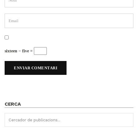
sixteen − five =
CERCA