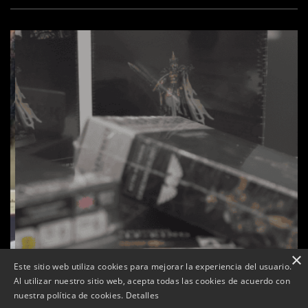
×
Este sitio web utiliza cookies para mejorar la experiencia del usuario.
Al utilizar nuestro sitio web, acepta todas las cookies de acuerdo con
s
La botiga L’K de Balaguer es converteix en nou punt
nuestra política de cookies.
Detalles
de referència de Warhammer a Lleida