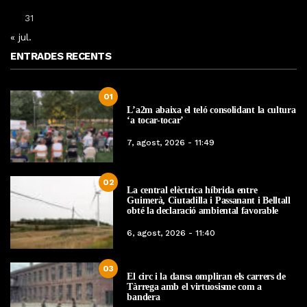
31
« jul.
ENTRADES RECENTS
01
L’a2m abaixa el teló consolidant la cultura
‘a tocar-tocar’
7, agost, 2026 - 11:49
02
La central elèctrica híbrida entre
Guimerà, Ciutadilla i Passanant i Belltall
obté la declaració ambiental favorable
6, agost, 2026 - 11:40
03
El circ i la dansa ompliran els carrers de
Tàrrega amb el virtuosisme com a
bandera