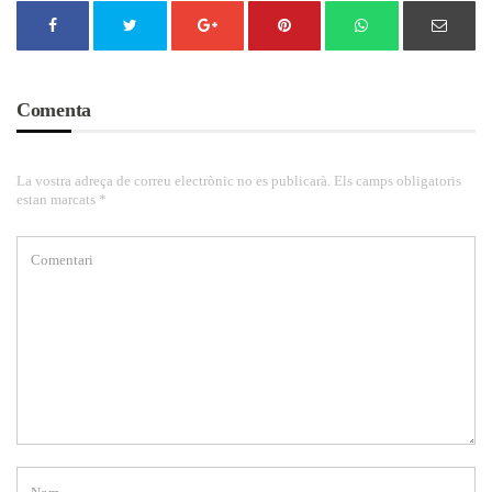
Comenta
La vostra adreça de correu electrònic no es publicarà. Els camps obligatoris
estan marcats *