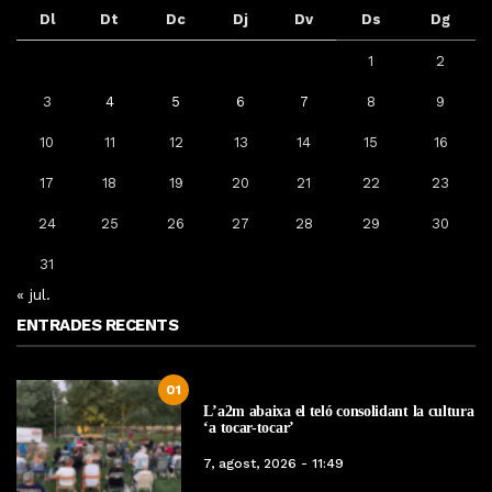
Dl
Dt
Dc
Dj
Dv
Ds
Dg
1
2
3
4
5
6
7
8
9
10
11
12
13
14
15
16
17
18
19
20
21
22
23
24
25
26
27
28
29
30
31
« jul.
ENTRADES RECENTS
01
L’a2m abaixa el teló consolidant la cultura
‘a tocar-tocar’
7, agost, 2026 - 11:49