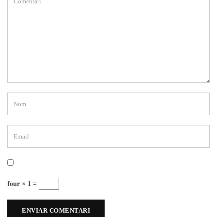
four × 1 =