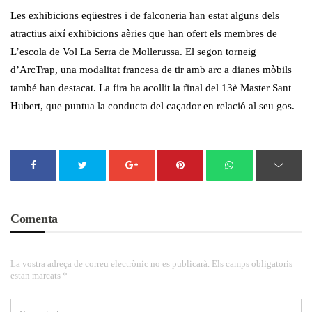
Les exhibicions eqüestres i de falconeria han estat alguns dels
atractius així exhibicions aèries que han ofert els membres de
L’escola de Vol La Serra de Mollerussa. El segon torneig
d’ArcTrap, una modalitat francesa de tir amb arc a dianes mòbils
també han destacat. La fira ha acollit la final del 13è Master Sant
Hubert, que puntua la conducta del caçador en relació al seu gos.
Comenta
La vostra adreça de correu electrònic no es publicarà. Els camps obligatoris
estan marcats *