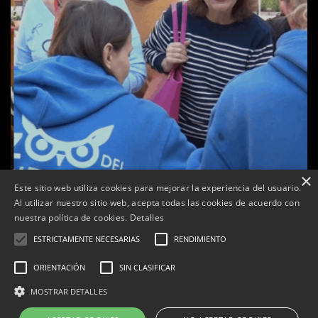
×
Este sitio web utiliza cookies para mejorar la experiencia del usuario.
Al utilizar nuestro sitio web, acepta todas las cookies de acuerdo con
a
nuestra política de cookies.
Detalles
Tàrrega celebra la 25a Fira del Medi Ambient
ESTRICTAMENTE NECESARIAS
RENDIMIENTO
Per
Tàrrega Televisió
18, octubre, 2025 - 12:26
ORIENTACIÓN
SIN CLASIFICAR
MOSTRAR DETALLES