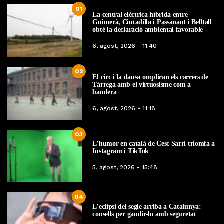
01
La central elèctrica híbrida entre
Guimerà, Ciutadilla i Passanant i Belltall
obté la declaració ambiental favorable
6, agost, 2026 - 11:40
02
El circ i la dansa ompliran els carrers de
Tàrrega amb el virtuosisme com a
bandera
6, agost, 2026 - 11:18
03
L’humor en català de Cesc Sarri triomfa a
Instagram i TikTok
5, agost, 2026 - 15:48
04
L’eclipsi del segle arriba a Catalunya:
consells per gaudir-lo amb seguretat