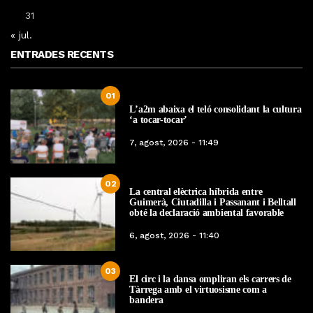
31
« jul.
ENTRADES RECENTS
01
L’a2m abaixa el teló consolidant la cultura
‘a tocar-tocar’
7, agost, 2026 - 11:49
02
La central elèctrica híbrida entre
Guimerà, Ciutadilla i Passanant i Belltall
obté la declaració ambiental favorable
6, agost, 2026 - 11:40
03
El circ i la dansa ompliran els carrers de
Tàrrega amb el virtuosisme com a
bandera