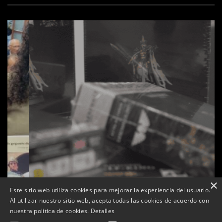
×
Este sitio web utiliza cookies para mejorar la experiencia del usuario.
Al utilizar nuestro sitio web, acepta todas las cookies de acuerdo con
s
La botiga L’K de Balaguer es converteix en nou punt
nuestra política de cookies.
Detalles
de referència de Warhammer a Lleida