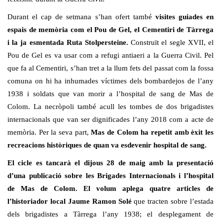
Durant el cap de setmana s’han ofert també
visites guiades en
espais de memòria com el Pou de Gel, el Cementiri de Tàrrega
i la ja esmentada
Ruta
Stolpersteine.
Construït el segle XVII, el
Pou de Gel es va usar com a refugi antiaeri a la Guerra Civil. Pel
que fa al Cementiri, s’han tret a la llum fets del passat com la fossa
comuna on hi ha inhumades víctimes dels bombardejos de l’any
1938 i soldats que van morir a l’hospital de sang de Mas de
Colom. La necròpoli també acull les tombes de dos brigadistes
internacionals que van ser dignificades l’any 2018 com a acte de
memòria. Per la seva part,
Mas de Colom ha repetit amb èxit les
recreacions històriques de quan va esdevenir hospital de sang.
El cicle es tancarà el dijous 28 de maig amb la presentació
d’una publicació sobre les Brigades Internacionals i l’hospital
de Mas de Colom.
El volum aplega quatre articles de
l’historiador local Jaume Ramon Solé
que tracten sobre l’estada
dels brigadistes a Tàrrega l’any 1938; el desplegament de