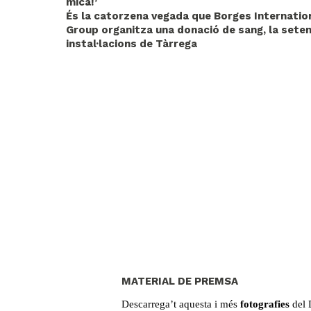
mica!’
És la catorzena vegada que Borges Internatio
Group organitza una donació de sang, la seten
instal·lacions de Tàrrega
MATERIAL DE PREMSA
Descarrega’t aquesta i més
fotografies
del 