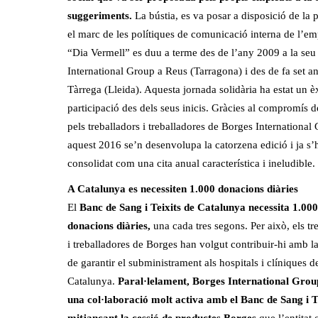
suggeriments.
La bústia, es va posar a disposició de la p
el marc de les polítiques de comunicació interna de l’em
“Dia Vermell” es duu a terme des de l’any 2009 a la seu
International Group a Reus (Tarragona) i des de fa set a
Tàrrega (Lleida). Aquesta jornada solidària ha estat un è
participació des dels seus inicis. Gràcies al compromís 
pels treballadors i treballadores de Borges International
aquest 2016 se’n desenvolupa la catorzena edició i ja s’
consolidat com una cita anual característica i ineludible.
A Catalunya es necessiten 1.000 donacions diàries
El
Banc de Sang i Teixits de Catalunya necessita 1.000
donacions diàries,
una cada tres segons. Per això, els tr
i treballadores de Borges han volgut contribuir-hi amb la 
de garantir el subministrament als hospitals i clíniques d
Catalunya.
Paral·lelament, Borges International Gro
una col·laboració molt activa amb el Banc de Sang i T