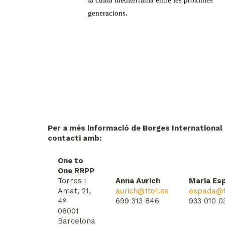
la cuina mediterrània entre les pròximes
generacions.
Per a més informació de Borges International
contacti amb:
One to
One RRPP
Torres i
Anna Aurich
Maria Es
Amat, 21,
aurich@1to1.es
espada@1
4º
699 313 846
933 010 0
08001
Barcelona