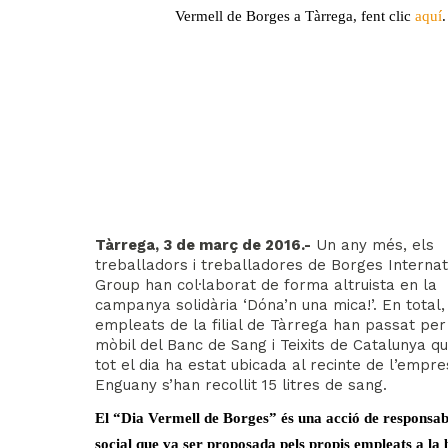
Vermell de Borges a Tàrrega, fent clic
aquí
.
Tàrrega, 3 de març de 2016.-
Un any més, els
treballadors i treballadores de Borges Internat
Group han col·laborat de forma altruista en la
campanya solidària ‘Dóna’n una mica!’. En total,
empleats de la filial de Tàrrega han passat per 
mòbil del Banc de Sang i Teixits de Catalunya q
tot el dia ha estat ubicada al recinte de l’empre
Enguany s’han recollit 15 litres de sang.
El “Dia Vermell de Borges” és una acció de responsabi
social que va ser proposada pels propis empleats a la 