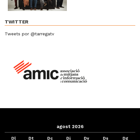
TWITTER
Tweets por @tarregatv
agost 2026
Dl
Dt
Dc
Dj
Dv
Ds
Dg