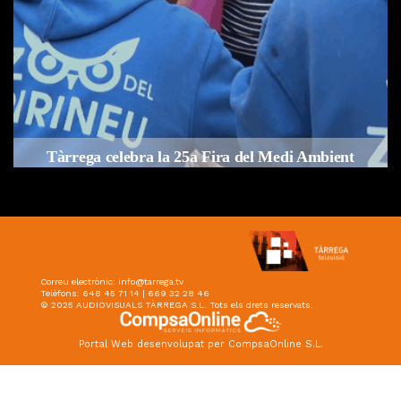
a
Tàrrega celebra la 25a Fira del Medi Ambient
Per
Tàrrega Televisió
18, octubre, 2025 - 12:26
Correu electrònic:
info@tarrega.tv
Telèfons: 648 45 71 14 | 669 32 28 46
© 2025 AUDIOVISUALS TÀRREGA S.L. Tots els drets reservats.
Portal Web desenvolupat per CompsaOnline S.L.