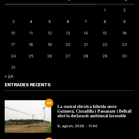
1
2
3
4
5
6
7
8
9
10
11
12
13
14
15
16
17
18
19
20
21
22
23
24
25
26
27
28
29
30
31
« jul.
ENTRADES RECENTS
01
La central elèctrica híbrida entre
Guimerà, Ciutadilla i Passanant i Belltall
obté la declaració ambiental favorable
6, agost, 2026 - 11:40