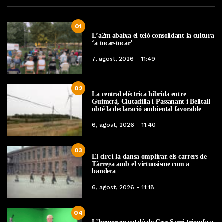
01
L’a2m abaixa el teló consolidant la cultura
‘a tocar-tocar’
7, agost, 2026 - 11:49
02
La central elèctrica híbrida entre
Guimerà, Ciutadilla i Passanant i Belltall
obté la declaració ambiental favorable
6, agost, 2026 - 11:40
03
El circ i la dansa ompliran els carrers de
Tàrrega amb el virtuosisme com a
bandera
6, agost, 2026 - 11:18
04
L’humor en català de Cesc Sarri triomfa a