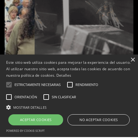
×
Este sitio web utiliza cookies para mejorar la experiencia del usuario.
Al utilizar nuestro sitio web, acepta todas las cookies de acuerdo con
nuestra política de cookies.
Detalles
ESTRICTAMENTE NECESARIAS
RENDIMIENTO
ORIENTACIÓN
SIN CLASIFICAR
ts
La botiga L’K de Balaguer es converteix en nou punt
MOSTRAR DETALLES
de referència de Warhammer a Lleida
ACEPTAR COOKIES
NO ACEPTAR COOKIES
Per
Tàrrega Televisió
22, abril, 2026 - 08:10
POWERED BY COOKIE-SCRIPT