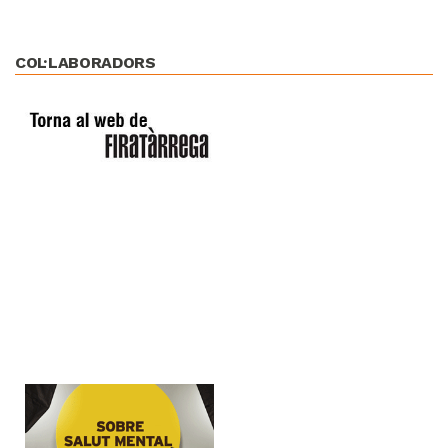
COL·LABORADORS