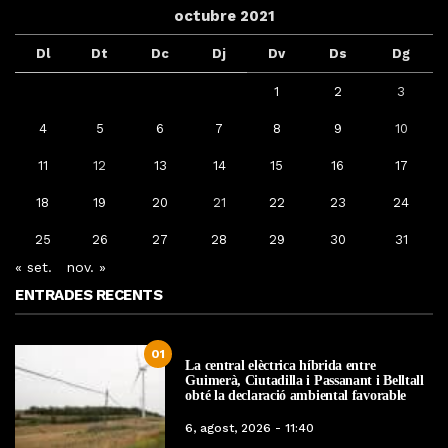
octubre 2021
Dl
Dt
Dc
Dj
Dv
Ds
Dg
1
2
3
4
5
6
7
8
9
10
11
12
13
14
15
16
17
18
19
20
21
22
23
24
25
26
27
28
29
30
31
« set.
nov. »
ENTRADES RECENTS
01
La central elèctrica híbrida entre
Guimerà, Ciutadilla i Passanant i Belltall
obté la declaració ambiental favorable
6, agost, 2026 - 11:40