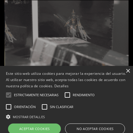
×
Este sitio web utiliza cookies para mejorar la experiencia del usuario.
Al utilizar nuestro sitio web, acepta todas las cookies de acuerdo con
nuestra política de cookies.
Detalles
ESTRICTAMENTE NECESARIAS
RENDIMIENTO
ORIENTACIÓN
SIN CLASIFICAR
s
La botiga L’K de Balaguer es converteix en nou punt
MOSTRAR DETALLES
de referència de Warhammer a Lleida
ACEPTAR COOKIES
NO ACEPTAR COOKIES
Per
Tàrrega Televisió
22, abril, 2026 - 08:10