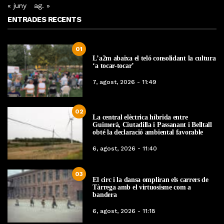
« juny
ag. »
ENTRADES RECENTS
01
L’a2m abaixa el teló consolidant la cultura
‘a tocar-tocar’
7, agost, 2026 - 11:49
02
La central elèctrica híbrida entre
Guimerà, Ciutadilla i Passanant i Belltall
obté la declaració ambiental favorable
6, agost, 2026 - 11:40
03
El circ i la dansa ompliran els carrers de
Tàrrega amb el virtuosisme com a
bandera
6, agost, 2026 - 11:18