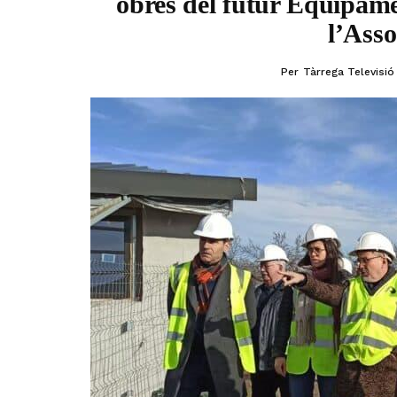
obres del futur Equipam
l’Asso
Per
Tàrrega Televisió