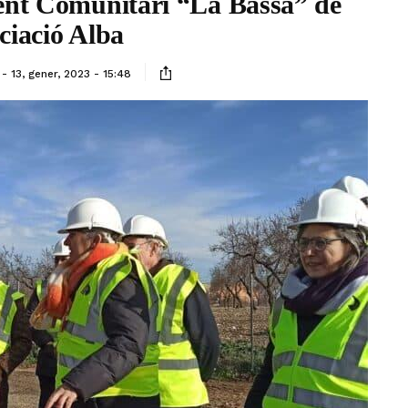
ent Comunitari “La Bassa” de
ciació Alba
13, gener, 2023 - 15:48