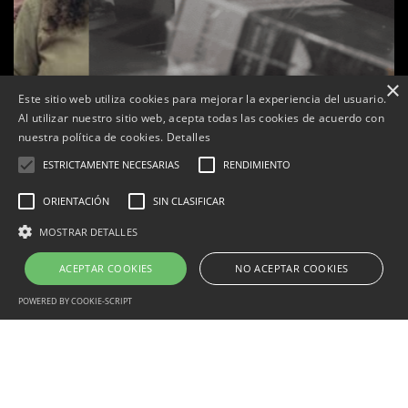
×
Este sitio web utiliza cookies para mejorar la experiencia del usuario.
Al utilizar nuestro sitio web, acepta todas las cookies de acuerdo con
nuestra política de cookies.
Detalles
ESTRICTAMENTE NECESARIAS
RENDIMIENTO
ORIENTACIÓN
SIN CLASIFICAR
s
La botiga L’K de Balaguer es converteix en nou punt
MOSTRAR DETALLES
de referència de Warhammer a Lleida
ACEPTAR COOKIES
NO ACEPTAR COOKIES
Per
Tàrrega Televisió
22, abril, 2026 - 08:10
POWERED BY COOKIE-SCRIPT
Estrictamente necesarias
Rendimiento
Orientación
Correu electrònic:
info@tarrega.tv
Sin clasificar
Telèfons: 648 45 71 14 | 669 32 28 46
© 2025 AUDIOVISUALS TÀRREGA S.L. Tots els drets reservats.
Las cookies estrictamente necesarias permiten la funcionalidad central del