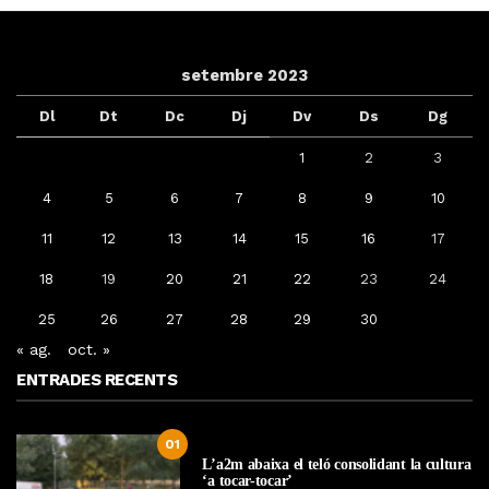
setembre 2023
Dl
Dt
Dc
Dj
Dv
Ds
Dg
1
2
3
4
5
6
7
8
9
10
11
12
13
14
15
16
17
18
19
20
21
22
23
24
25
26
27
28
29
30
« ag.
oct. »
ENTRADES RECENTS
01
L’a2m abaixa el teló consolidant la cultura
‘a tocar-tocar’