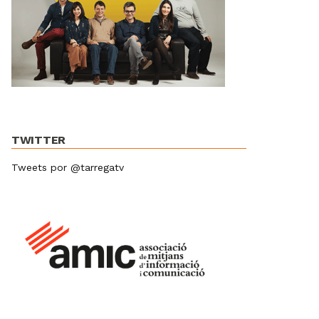
TWITTER
Tweets por @tarregatv