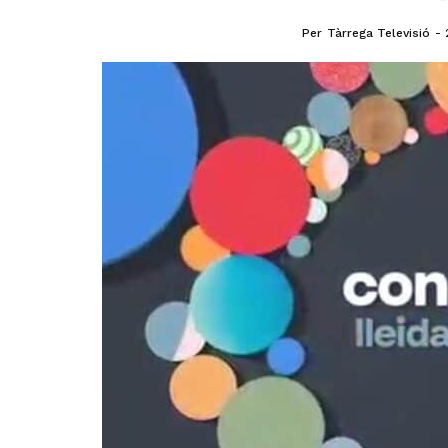
Per
Tàrrega Televisió