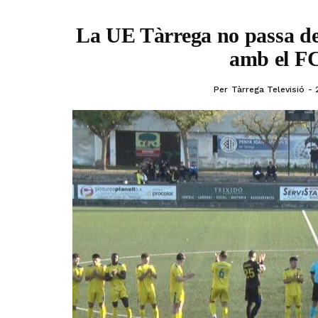
La UE Tàrrega no passa de
amb el FC
Per
Tàrrega Televisió