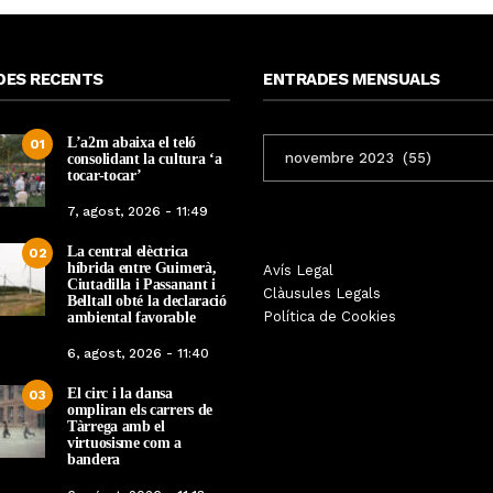
DES RECENTS
ENTRADES MENSUALS
L’a2m abaixa el teló
ENTRADES
01
consolidant la cultura ‘a
MENSUALS
tocar-tocar’
7, agost, 2026 - 11:49
La central elèctrica
02
híbrida entre Guimerà,
Les Gastrosàvies protagonitzen
Avís Legal
El respecte a la div
Ciutadilla i Passanant i
una gran trobada al Món Sant
Clàusules Legals
protagonista de la M
Belltall obté la declaració
Benet que referma el valor de la
Política de Cookies
ambiental favorable
Cinema Espiritual de
cuina tradicional
6, agost, 2026 - 11:40
Per
Tàrrega Televi
Per
Tàrrega Televisió
14, novembre, 2025 
El circ i la dansa
27, novembre, 2025 - 08:28
03
ompliran els carrers de
Tàrrega amb el
virtuosisme com a
bandera