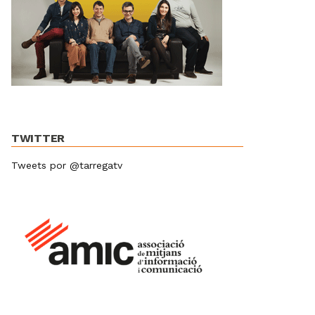
TWITTER
Tweets por @tarregatv