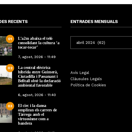
DES RECENTS
ENTRADES MENSUALS
L’a2m abaixa el teló
ENTRADES
01
consolidant la cultura ‘a
MENSUALS
tocar-tocar’
7, agost, 2026 - 11:49
La central elèctrica
02
híbrida entre Guimerà,
Les Gastrosàvies protagonitzen
Avís Legal
El respecte a la div
Ciutadilla i Passanant i
una gran trobada al Món Sant
Clàusules Legals
protagonista de la M
Belltall obté la declaració
Benet que referma el valor de la
Política de Cookies
ambiental favorable
Cinema Espiritual de
cuina tradicional
6, agost, 2026 - 11:40
Per
Tàrrega Televi
Per
Tàrrega Televisió
14, novembre, 2025 
El circ i la dansa
27, novembre, 2025 - 08:28
03
ompliran els carrers de
Tàrrega amb el
virtuosisme com a
bandera