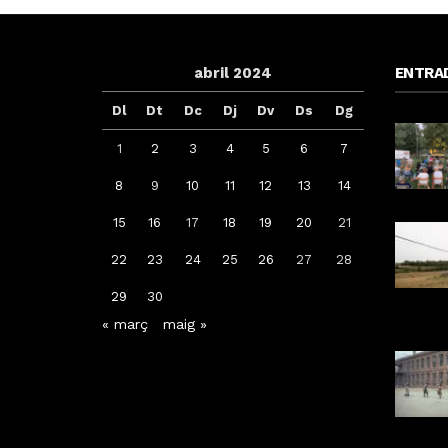
abril 2024
ENTRA
Dl
Dt
Dc
Dj
Dv
Ds
Dg
1
2
3
4
5
6
7
8
9
10
11
12
13
14
15
16
17
18
19
20
21
iga L’K de Balaguer es
Sexenni, Fades, Ouineta i The
22
23
24
25
26
27
28
erteix en nou punt de
Targarians, caps de cartell de la
ència de Warhammer a
Festa Major de Maig de Tàrrega
29
30
Lleida
2026
« març
maig »
Per
Tàrrega Televisió
Per
Tàrrega Televisió
22, abril, 2026 - 08:10
20, abril, 2026 - 10:07