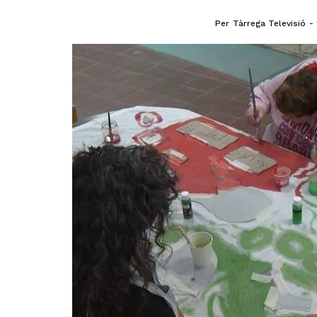
Per
Tàrrega Televisió