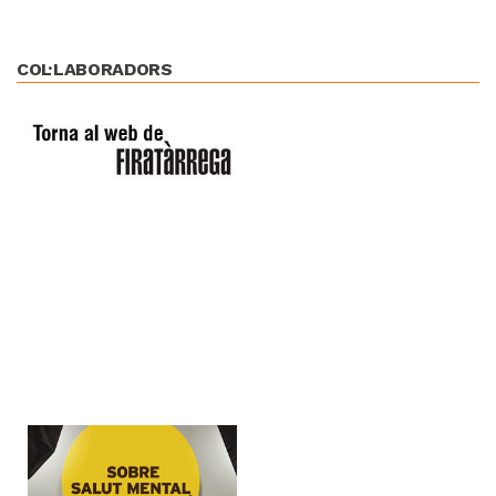
COL·LABORADORS