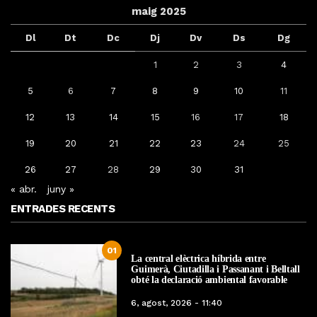
maig 2025
Dl
Dt
Dc
Dj
Dv
Ds
Dg
1
2
3
4
5
6
7
8
9
10
11
12
13
14
15
16
17
18
19
20
21
22
23
24
25
26
27
28
29
30
31
« abr.
juny »
ENTRADES RECENTS
01
La central elèctrica híbrida entre
Guimerà, Ciutadilla i Passanant i Belltall
obté la declaració ambiental favorable
6, agost, 2026 - 11:40