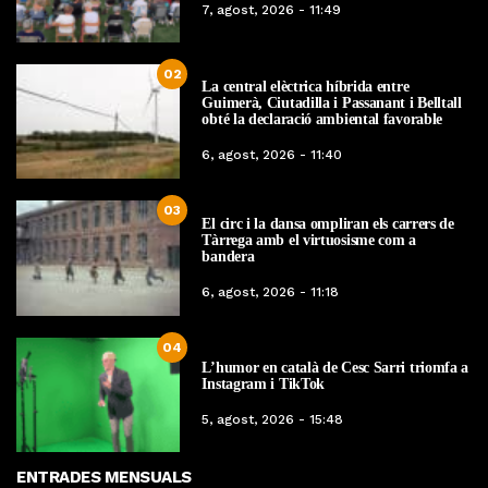
7, agost, 2026 - 11:49
02
La central elèctrica híbrida entre
Guimerà, Ciutadilla i Passanant i Belltall
obté la declaració ambiental favorable
6, agost, 2026 - 11:40
03
El circ i la dansa ompliran els carrers de
Tàrrega amb el virtuosisme com a
bandera
6, agost, 2026 - 11:18
04
L’humor en català de Cesc Sarri triomfa a
Instagram i TikTok
5, agost, 2026 - 15:48
ENTRADES MENSUALS