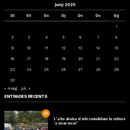
juny 2025
Dl
Dt
Dc
Dj
Dv
Ds
Dg
1
2
3
4
5
6
7
8
9
10
11
12
13
14
15
16
17
18
19
20
21
22
23
24
25
26
27
28
29
30
« maig
jul. »
ENTRADES RECENTS
01
L’a2m abaixa el teló consolidant la cultura
‘a tocar-tocar’