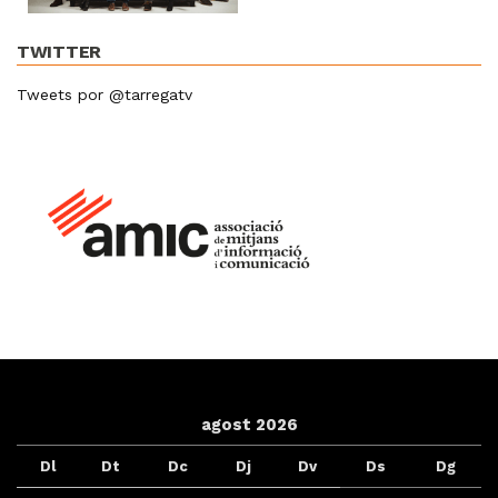
TWITTER
Tweets por @tarregatv
agost 2026
Dl
Dt
Dc
Dj
Dv
Ds
Dg