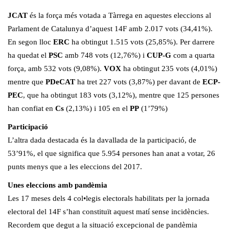
JCAT
és la força més votada a Tàrrega en aquestes eleccions al
Parlament de Catalunya d’aquest 14F amb 2.017 vots (34,41%).
En segon lloc
ERC
ha obtingut 1.515 vots (25,85%). Per darrere
ha quedat el
PSC
amb 748 vots (12,76%) i
CUP-G
com a quarta
força, amb 532 vots (9,08%).
VOX
ha obtingut 235 vots (4,01%)
mentre que
PDeCAT
ha tret 227 vots (3,87%) per davant de
ECP-
PEC
, que ha obtingut 183 vots (3,12%), mentre que 125 persones
han confiat en
Cs
(2,13%) i 105 en el
PP
(1’79%)
Participació
L’altra dada destacada és la davallada de la participació, de
53’91%, el que significa que 5.954 persones han anat a votar, 26
punts menys que a les eleccions del 2017.
Unes eleccions amb pandèmia
Les 17 meses dels 4 col•legis electorals habilitats per la jornada
electoral del 14F s’han constituït aquest matí sense incidències.
Recordem que degut a la situació excepcional de pandèmia