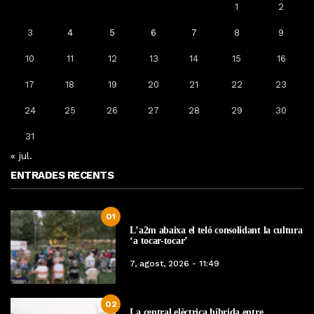
1
2
3
4
5
6
7
8
9
10
11
12
13
14
15
16
17
18
19
20
21
22
23
24
25
26
27
28
29
30
31
« jul.
ENTRADES RECENTS
01
L’a2m abaixa el teló consolidant la cultura
‘a tocar-tocar’
7, agost, 2026 - 11:49
02
La central elèctrica híbrida entre