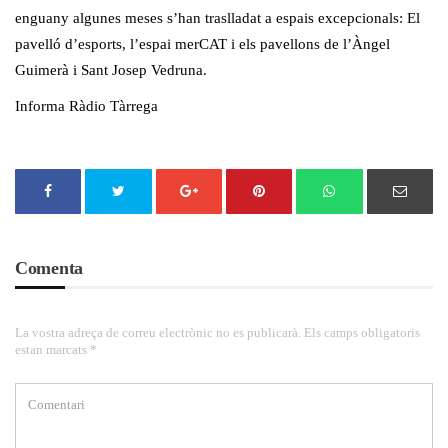
enguany algunes meses s’han traslladat a espais excepcionals: El
pavelló d’esports, l’espai merCAT i els pavellons de l’Àngel
Guimerà i Sant Josep Vedruna.
Informa Ràdio Tàrrega
Comenta
La vostra adreça de correu electrònic no es publicarà. Els camps obligatoris
estan marcats *