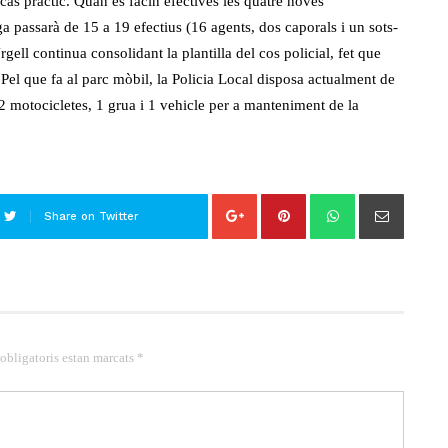
cas pràctic. Quan es facin efectives les quatre noves
ga passarà de 15 a 19 efectius (16 agents, dos caporals i un sots-
gell continua consolidant la plantilla del cos policial, fet que
Pel que fa al parc mòbil, la Policia Local disposa actualment de
, 2 motocicletes, 1 grua i 1 vehicle per a manteniment de la
Share on Twitter
 obligatoris estan marcats *