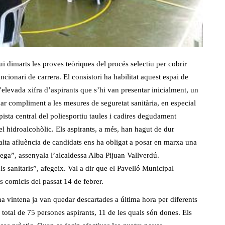
i dimarts les proves teòriques del procés selectiu per cobrir
cionari de carrera. El consistori ha habilitat aquest espai de
elevada xifra d’aspirants que s’hi van presentar inicialment, un
r compliment a les mesures de seguretat sanitària, en especial
a pista central del poliesportiu taules i cadires degudament
el hidroalcohòlic. Els aspirants, a més, han hagut de dur
alta afluència de candidats ens ha obligat a posar en marxa una
rega”, assenyala l’alcaldessa Alba Pijuan Vallverdú.
ls sanitaris”, afegeix. Val a dir que el Pavelló Municipal
s comicis del passat 14 de febrer.
a vintena ja van quedar descartades a última hora per diferents
 total de 75 persones aspirants, 11 de les quals són dones. Els