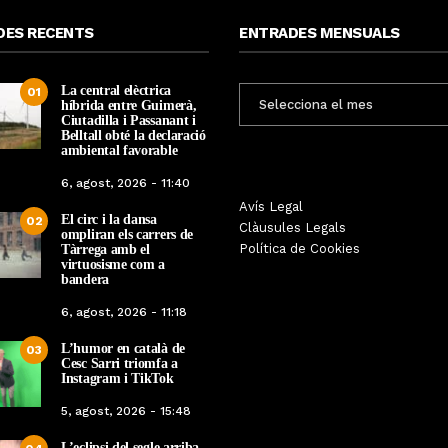
DES RECENTS
ENTRADES MENSUALS
La central elèctrica
ENTRADES
01
híbrida entre Guimerà,
MENSUALS
Ciutadilla i Passanant i
Belltall obté la declaració
ambiental favorable
6, agost, 2026 - 11:40
Les Gastrosàvies protagonitzen
Avís Legal
El respecte a la div
El circ i la dansa
02
una gran trobada al Món Sant
Clàusules Legals
protagonista de la M
ompliran els carrers de
Benet que referma el valor de la
Política de Cookies
Tàrrega amb el
Cinema Espiritual de
cuina tradicional
virtuosisme com a
bandera
Per
Tàrrega Televi
Per
Tàrrega Televisió
14, novembre, 2025 
6, agost, 2026 - 11:18
27, novembre, 2025 - 08:28
L’humor en català de
03
Cesc Sarri triomfa a
Instagram i TikTok
5, agost, 2026 - 15:48
L’eclipsi del segle arriba