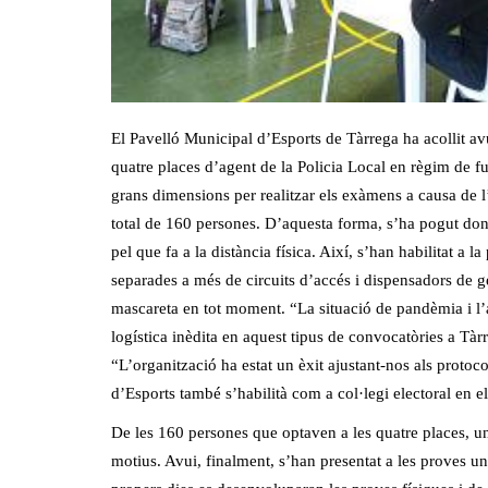
El Pavelló Municipal d’Esports de Tàrrega ha acollit avu
quatre places d’agent de la Policia Local en règim de fun
grans dimensions per realitzar els exàmens a causa de l’
total de 160 persones. D’aquesta forma, s’ha pogut dona
pel que fa a la distància física. Així, s’han habilitat a l
separades a més de circuits d’accés i dispensadors de g
mascareta en tot moment. “La situació de pandèmia i l’
logística inèdita en aquest tipus de convocatòries a Tàr
“L’organització ha estat un èxit ajustant-nos als protoco
d’Esports també s’habilità com a col·legi electoral en el
De les 160 persones que optaven a les quatre places, un
motius. Avui, finalment, s’han presentat a les proves un