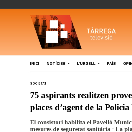
INICI
NOTÍCIES
L’URGELL
PAÍS
OPI
SOCIETAT
75 aspirants realitzen prove
places d’agent de la Polici
El consistori habilita el Pavelló Muni
mesures de seguretat sanitària · La plan