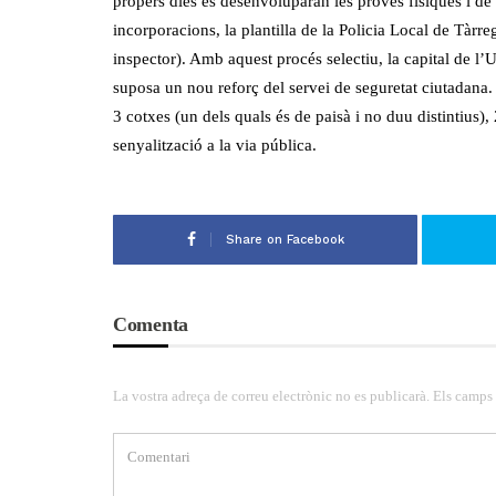
propers dies es desenvoluparan les proves físiques i de 
incorporacions, la plantilla de la Policia Local de Tàrre
inspector). Amb aquest procés selectiu, la capital de l’Ur
suposa un nou reforç del servei de seguretat ciutadana. 
3 cotxes (un dels quals és de paisà i no duu distintius)
senyalització a la via pública.
Share on Facebook
Comenta
La vostra adreça de correu electrònic no es publicarà. Els camps