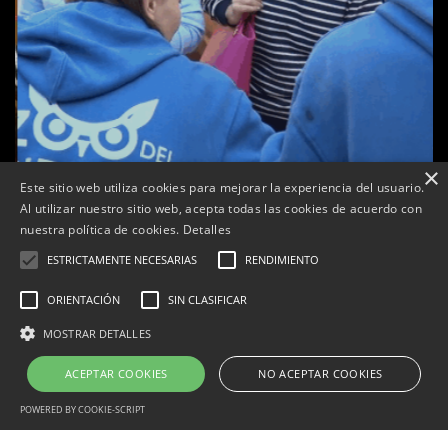
×
Este sitio web utiliza cookies para mejorar la experiencia del usuario.
Al utilizar nuestro sitio web, acepta todas las cookies de acuerdo con
a
nuestra política de cookies.
Detalles
Tàrrega celebra la 25a Fira del Medi Ambient
ESTRICTAMENTE NECESARIAS
RENDIMIENTO
Per
Tàrrega Televisió
18, octubre, 2025 - 12:26
ORIENTACIÓN
SIN CLASIFICAR
MOSTRAR DETALLES
ACEPTAR COOKIES
NO ACEPTAR COOKIES
Correu electrònic:
info@tarrega.tv
Telèfons: 648 45 71 14 | 669 32 28 46
© 2025 AUDIOVISUALS TÀRREGA S.L. Tots els drets reservats.
POWERED BY COOKIE-SCRIPT
Portal Web desenvolupat per CompsaOnline S.L.