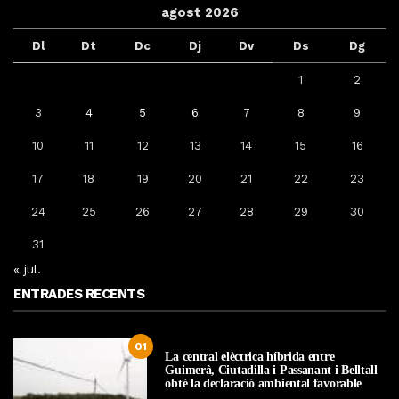
agost 2026
Dl
Dt
Dc
Dj
Dv
Ds
Dg
1
2
3
4
5
6
7
8
9
10
11
12
13
14
15
16
17
18
19
20
21
22
23
24
25
26
27
28
29
30
31
« jul.
ENTRADES RECENTS
01
La central elèctrica híbrida entre
Guimerà, Ciutadilla i Passanant i Belltall
obté la declaració ambiental favorable