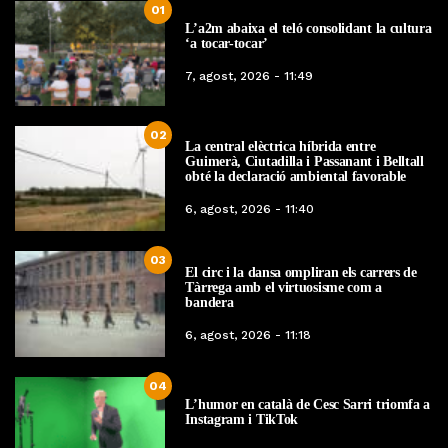
01
L’a2m abaixa el teló consolidant la cultura
‘a tocar-tocar’
7, agost, 2026 - 11:49
02
La central elèctrica híbrida entre
Guimerà, Ciutadilla i Passanant i Belltall
obté la declaració ambiental favorable
6, agost, 2026 - 11:40
03
El circ i la dansa ompliran els carrers de
Tàrrega amb el virtuosisme com a
bandera
6, agost, 2026 - 11:18
04
L’humor en català de Cesc Sarri triomfa a
Instagram i TikTok