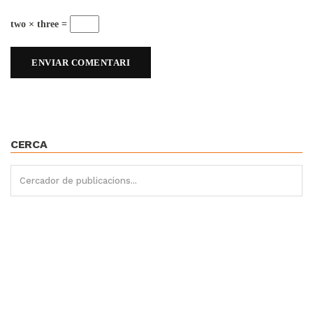
two × three =
CERCA