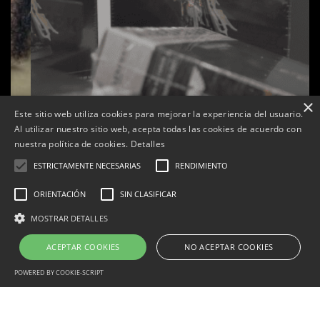
×
Este sitio web utiliza cookies para mejorar la experiencia del usuario.
Al utilizar nuestro sitio web, acepta todas las cookies de acuerdo con
nuestra política de cookies.
Detalles
ESTRICTAMENTE NECESARIAS
RENDIMIENTO
ORIENTACIÓN
SIN CLASIFICAR
s
La botiga L’K de Balaguer es converteix en nou punt
MOSTRAR DETALLES
de referència de Warhammer a Lleida
ACEPTAR COOKIES
NO ACEPTAR COOKIES
Per
Tàrrega Televisió
22, abril, 2026 - 08:10
POWERED BY COOKIE-SCRIPT
Estrictamente necesarias
Rendimiento
Orientación
Correu electrònic:
info@tarrega.tv