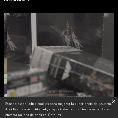
DESTACADES
×
Este sitio web utiliza cookies para mejorar la experiencia del usuario.
Al utilizar nuestro sitio web, acepta todas las cookies de acuerdo con
s
La botiga L’K de Balaguer es converteix en nou punt
nuestra política de cookies.
Detalles
de referència de Warhammer a Lleida