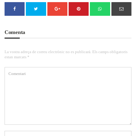
Comenta
La vostra adreça de correu electrònic no es publicarà. Els camps obligatoris
estan marcats *