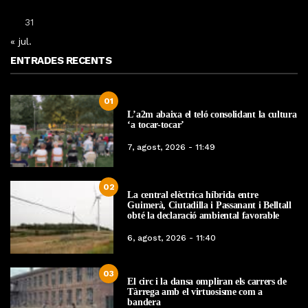
31
« jul.
ENTRADES RECENTS
01
L’a2m abaixa el teló consolidant la cultura
‘a tocar-tocar’
7, agost, 2026 - 11:49
02
La central elèctrica híbrida entre
Guimerà, Ciutadilla i Passanant i Belltall
obté la declaració ambiental favorable
6, agost, 2026 - 11:40
03
El circ i la dansa ompliran els carrers de
Tàrrega amb el virtuosisme com a
bandera