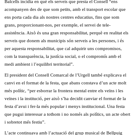
Balcells incidia en què els serveis que presta el Consell “ens
acompanyen des de que som petits, amb el transport escolar que
ens porta cada dia als nostres centres educatius, fins que som
grans, proporcionant-nos, per exemple, el servei de tele-
assistència. Això és una gran responsabilitat, perquè en realitat els
serveis que donem als municipis són serveis a les persones, i és
per aquesta responsabilitat, que cal adquirir uns compromisos,
com la transparència, la justícia social, o el compromís amb el
medi ambient i l’equilibri territorial”.
El president del Consell Comarcal de l’Urgell també explicava el
canvi en el format de la festa, que abans constava d’un acte molt
més polític, “per esborrar la frontera mental entre els veïns i les
veïnes i la institució, per això s’ha decidit canviar el format de la
festa d’avui i fer-la més popular i menys institucional. Una festa
que pugui interessar a tothom i no només als polítics, un acte obert
i sobretot més festiu”.
L’acte continuava amb l’actuació del grup musical de Bellpuig