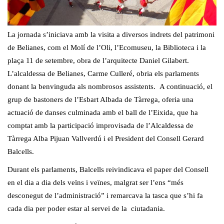
La jornada s’iniciava amb la visita a diversos indrets del patrimoni
de Belianes, com el Molí de l’Oli, l’Ecomuseu, la Biblioteca i la
plaça 11 de setembre, obra de l’arquitecte Daniel Gilabert.
L’alcaldessa de Belianes, Carme Culleré, obria els parlaments
donant la benvinguda als nombrosos assistents. A continuació, el
grup de bastoners de l’Esbart Albada de Tàrrega, oferia una
actuació de danses culminada amb el ball de l’Eixida, que ha
comptat amb la participació improvisada de l’Alcaldessa de
Tàrrega Alba Pijuan Vallverdú i el President del Consell Gerard
Balcells.
Durant els parlaments, Balcells reivindicava el paper del Consell
en el dia a dia dels veïns i veïnes, malgrat ser l’ens “més
desconegut de l’administració” i remarcava la tasca que s’hi fa
cada dia per poder estar al servei de la ciutadania.