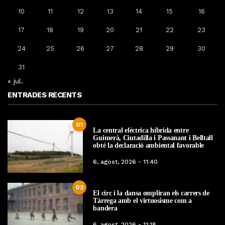
10
11
12
13
14
15
16
17
18
19
20
21
22
23
24
25
26
27
28
29
30
31
« jul.
ENTRADES RECENTS
01
La central elèctrica híbrida entre
Guimerà, Ciutadilla i Passanant i Belltall
obté la declaració ambiental favorable
6, agost, 2026 - 11:40
02
El circ i la dansa ompliran els carrers de
Tàrrega amb el virtuosisme com a
bandera
6, agost, 2026 - 11:18