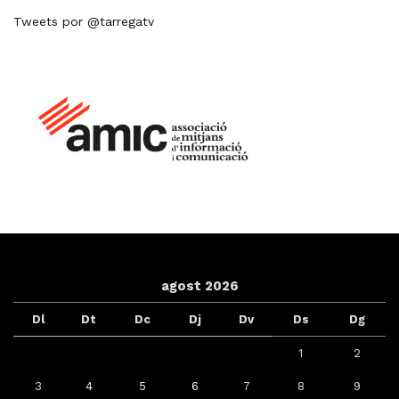
Tweets por @tarregatv
agost 2026
Dl
Dt
Dc
Dj
Dv
Ds
Dg
1
2
3
4
5
6
7
8
9