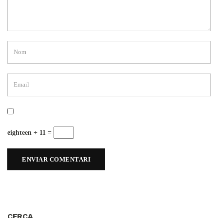
eighteen + 11 =
CERCA