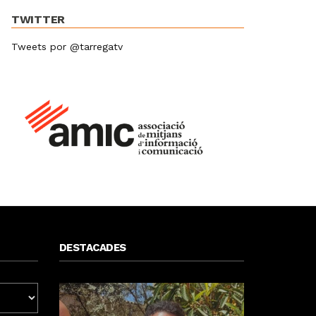
TWITTER
Tweets por @tarregatv
DESTACADES