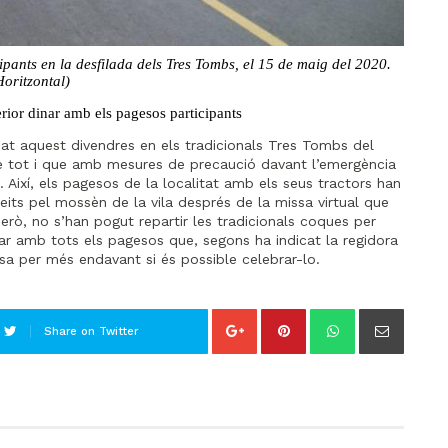
ipants en la desfilada dels Tres Tombs, el 15 de maig del 2020.
Horitzontal)
erior dinar amb els pagesos participants
pat aquest divendres en els tradicionals Tres Tombs del
rme tot i que amb mesures de precaució davant l’emergència
. Així, els pagesos de la localitat amb els seus tractors han
eits pel mossèn de la vila després de la missa virtual que
però, no s’han pogut repartir les tradicionals coques per
nar amb tots els pagesos que, segons ha indicat la regidora
osa per més endavant si és possible celebrar-lo.
Share on Twitter