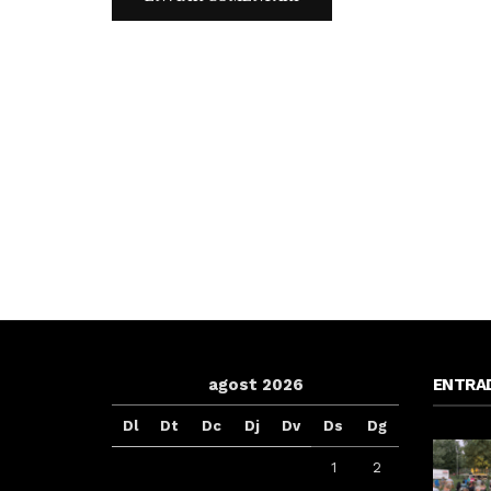
agost 2026
ENTRA
Dl
Dt
Dc
Dj
Dv
Ds
Dg
1
2