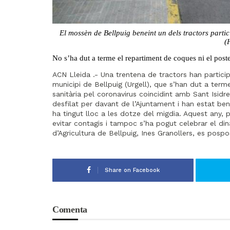
El mossèn de Bellpuig beneint un dels tractors partic
(
No s’ha dut a terme el repartiment de coques ni el post
ACN Lleida .- Una trentena de tractors han partici
municipi de Bellpuig (Urgell), que s’han dut a te
sanitària pel coronavirus coincidint amb Sant Isidre
desfilat per davant de l’Ajuntament i han estat ben
ha tingut lloc a les dotze del migdia. Aquest any, 
evitar contagis i tampoc s’ha pogut celebrar el di
d’Agricultura de Bellpuig, Ines Granollers, es posp
Share on Facebook
Comenta