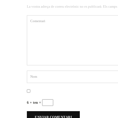
La vostra adreça de correu electrònic no es publicarà. Els camps
6 + ten =