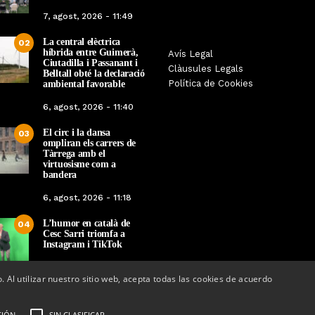
7, agost, 2026 - 11:49
La central elèctrica
02
híbrida entre Guimerà,
La botiga L’K de Balaguer es
Sexenni, Fades, 
Avís Legal
e la
Ciutadilla i Passanant i
converteix en nou punt de
Targarians, caps d
Clàusules Legals
utat
Belltall obté la declaració
referència de Warhammer a
Festa Major de M
Política de Cookies
ambiental favorable
or
Lleida
202
6, agost, 2026 - 11:40
Per
Tàrrega Televisió
Per
Tàrrega 
El circ i la dansa
22, abril, 2026 - 08:10
20, abril, 20
03
ompliran els carrers de
Tàrrega amb el
virtuosisme com a
bandera
6, agost, 2026 - 11:18
L’humor en català de
04
Cesc Sarri triomfa a
Instagram i TikTok
5, agost, 2026 - 15:48
o. Al utilizar nuestro sitio web, acepta todas las cookies de acuerdo
CIÓN
SIN CLASIFICAR