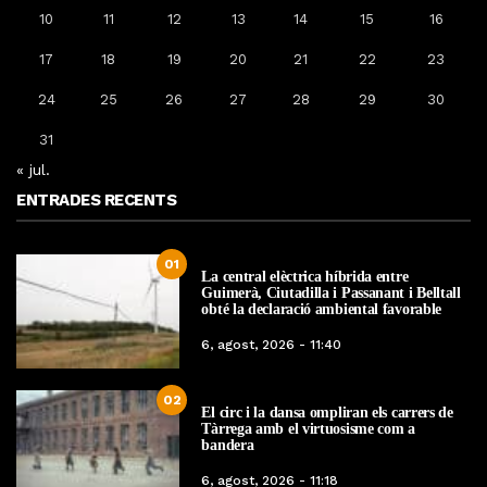
10
11
12
13
14
15
16
17
18
19
20
21
22
23
24
25
26
27
28
29
30
31
« jul.
ENTRADES RECENTS
01
La central elèctrica híbrida entre
Guimerà, Ciutadilla i Passanant i Belltall
obté la declaració ambiental favorable
6, agost, 2026 - 11:40
02
El circ i la dansa ompliran els carrers de
Tàrrega amb el virtuosisme com a
bandera
6, agost, 2026 - 11:18