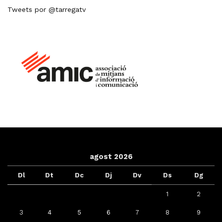
Tweets por @tarregatv
agost 2026
Dl
Dt
Dc
Dj
Dv
Ds
Dg
1
2
3
4
5
6
7
8
9