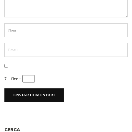
7 − five =
CERCA