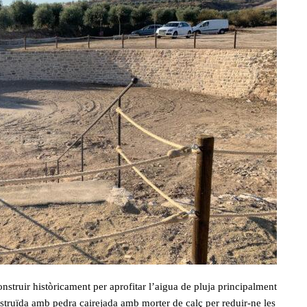
nstruir històricament per aprofitar l’aigua de pluja principalment
nstruïda amb pedra cairejada amb morter de calç per reduir-ne les