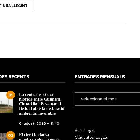
INUA LLEGINT
DES RECENTS
ENTRADES MENSUALS
La central elèctrica
ENTRADES
01
híbrida entre Guimerà,
MENSUALS
Ciutadilla i Passanant i
Belltall obté la declaració
ambiental favorable
6, agost, 2026 - 11:40
Les Gastrosàvies protagonitzen
Avís Legal
El respecte a la div
El circ i la dansa
02
una gran trobada al Món Sant
Clàusules Legals
protagonista de la M
ompliran els carrers de