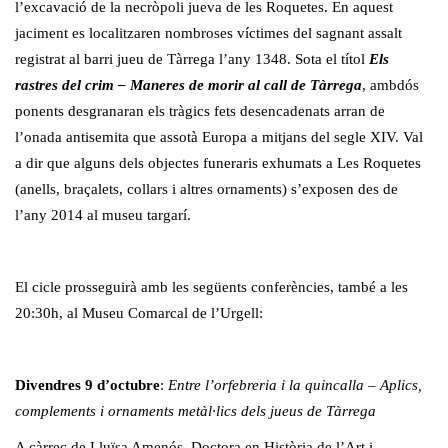
l’excavació de la necròpoli jueva de les Roquetes. En aquest
jaciment es localitzaren nombroses víctimes del sagnant assalt
registrat al barri jueu de Tàrrega l’any 1348. Sota el títol
Els
rastres del crim – Maneres de morir al call de Tàrrega
, ambdós
ponents desgranaran els tràgics fets desencadenats arran de
l’onada antisemita que assotà Europa a mitjans del segle XIV. Val
a dir que alguns dels objectes funeraris exhumats a Les Roquetes
(anells, braçalets, collars i altres ornaments) s’exposen des de
l’any 2014 al museu targarí.
El cicle prosseguirà amb les següents conferències, també a les
20:30h, al Museu Comarcal de l’Urgell:
Divendres 9 d’octubre
:
Entre l’orfebreria i la quincalla – Aplics,
complements i ornaments metàl·lics dels jueus de Tàrrega
A càrrec de Lluïsa Amenós, Doctora en Història de l’Art i