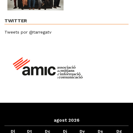
TWITTER
Tweets por @tarregatv
agost 2026
Dl
Dt
Dc
Dj
Dv
Ds
Dg