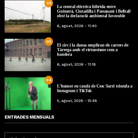
02
La central elèctrica híbrida entre
Guimerà, Ciutadilla i Passanant i Belltall
obté la declaració ambiental favorable
6, agost, 2026 - 11:40
03
El circ i la dansa ompliran els carrers de
Tàrrega amb el virtuosisme com a
bandera
6, agost, 2026 - 11:18
04
L’humor en català de Cesc Sarri triomfa a
Instagram i TikTok
5, agost, 2026 - 15:48
ENTRADES MENSUALS
ENTRADES