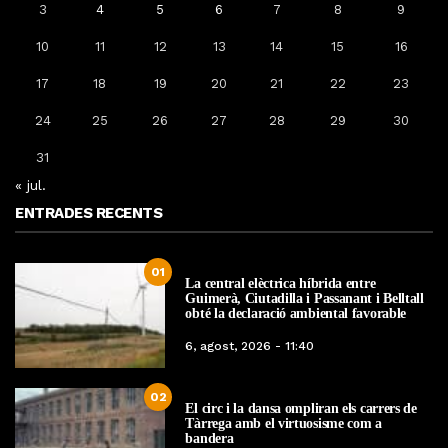
3
4
5
6
7
8
9
10
11
12
13
14
15
16
17
18
19
20
21
22
23
24
25
26
27
28
29
30
31
« jul.
ENTRADES RECENTS
01
La central elèctrica híbrida entre
Guimerà, Ciutadilla i Passanant i Belltall
obté la declaració ambiental favorable
6, agost, 2026 - 11:40
02
El circ i la dansa ompliran els carrers de
Tàrrega amb el virtuosisme com a
bandera