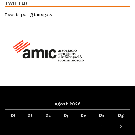
TWITTER
Tweets por @tarregatv
agost 2026
Dl
Dt
Dc
Dj
Dv
Ds
Dg
1
2