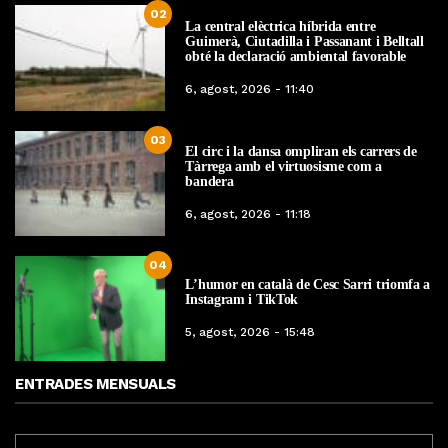
02
La central elèctrica híbrida entre
Guimerà, Ciutadilla i Passanant i Belltall
obté la declaració ambiental favorable
6, agost, 2026 - 11:40
03
El circ i la dansa ompliran els carrers de
Tàrrega amb el virtuosisme com a
bandera
6, agost, 2026 - 11:18
04
L’humor en català de Cesc Sarri triomfa a
Instagram i TikTok
5, agost, 2026 - 15:48
ENTRADES MENSUALS
ENTRADES