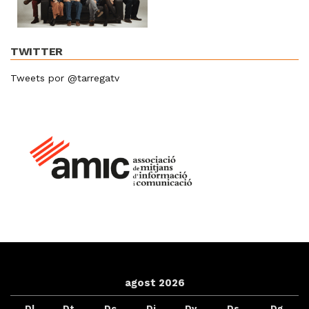
TWITTER
Tweets por @tarregatv
agost 2026
Dl
Dt
Dc
Dj
Dv
Ds
Dg