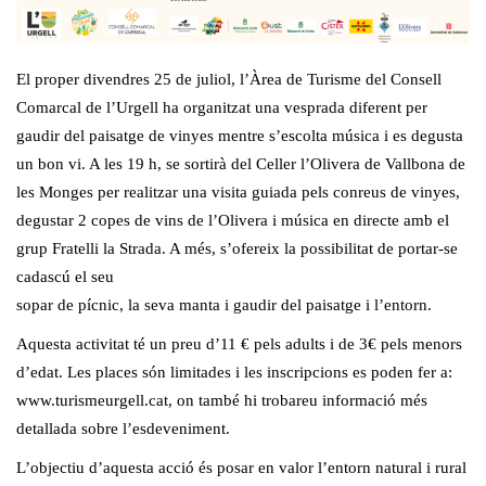
El proper divendres 25 de juliol, l’Àrea de Turisme del Consell
Comarcal de l’Urgell ha organitzat una vesprada diferent per
gaudir del paisatge de vinyes mentre s’escolta música i es degusta
un bon vi. A les 19 h, se sortirà del Celler l’Olivera de Vallbona de
les Monges per realitzar una visita guiada pels conreus de vinyes,
degustar 2 copes de vins de l’Olivera i música en directe amb el
grup Fratelli la Strada. A més, s’ofereix la possibilitat de portar-se
cadascú el seu
sopar de pícnic, la seva manta i gaudir del paisatge i l’entorn.
Aquesta activitat té un preu d’11 € pels adults i de 3€ pels menors
d’edat. Les places són limitades i les inscripcions es poden fer a:
www.turismeurgell.cat, on també hi trobareu informació més
detallada sobre l’esdeveniment.
L’objectiu d’aquesta acció és posar en valor l’entorn natural i rural