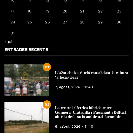
10
11
12
13
14
15
16
17
18
19
20
21
22
23
24
25
26
27
28
29
30
31
« jul.
ENTRADES RECENTS
01
L’a2m abaixa el teló consolidant la cultura
‘a tocar-tocar’
7, agost, 2026 - 11:49
02
La central elèctrica híbrida entre
Guimerà, Ciutadilla i Passanant i Belltall
obté la declaració ambiental favorable
6, agost, 2026 - 11:40