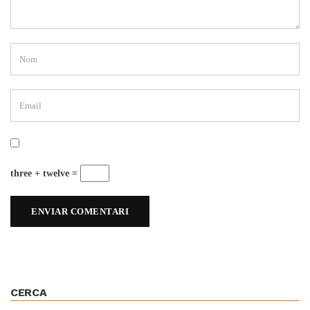
three + twelve =
CERCA