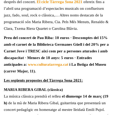
després del concert.
El cicle Tàrrega Sona 2021
ofereix fins a
l’abril una programació d’espectacles musicals on conflueixen
jazz, fado, soul, rock o clàssica,… Altres noms destacats de la
programació són Maria Ribera, Cia. Pels Més Menuts, Renaldo &
Clara, Txema Riera Quartet o Carolina Blàvia.
Preu del concert de Pau Riba: 10 euros · Descomptes del 15%
amb el carnet de la Biblioteca Germanes Güell i del 20% per a
Carnet Jove i TRESC així com per a persones aturades i amb
discapacitat · Menors de 18 anys: 5 euros · Entrades
anticipades a:
www.culturatarrega.cat
i La Botiga del Museu
(carrer Major, 11).
Les següents propostes del Tàrrega Sona 2021:
MARIA RIBERA GIBAL (clàssica)
La música clàssica prendrà el relleu
el diumenge 14 de març (19
h)
de la mà de Maria Ribera Gibal, guitarrista que presentarà un
concert pedagògic en homenatge al mestre lleidatà Emili Pujol.