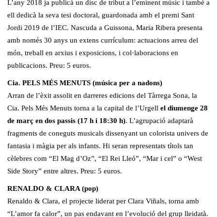
L’any 2018 ja publicà un disc de tribut a l’eminent músic i també a
ell dedicà la seva tesi doctoral, guardonada amb el premi Sant
Jordi 2019 de l’IEC. Nascuda a Guissona, Maria Ribera presenta
amb només 30 anys un extens currículum: actuacions arreu del
món, treball en arxius i exposicions, i col·laboracions en
publicacions. Preu: 5 euros.
Cia. PELS MÉS MENUTS (música per a nadons)
Arran de l’èxit assolit en darreres edicions del Tàrrega Sona, la
Cia. Pels Més Menuts torna a la capital de l’Urgell
el diumenge 28
de març en dos passis (17 h i 18:30 h)
. L’agrupació adaptarà
fragments de coneguts musicals dissenyant un colorista univers de
fantasia i màgia per als infants. Hi seran representats títols tan
cèlebres com “El Mag d’Oz”, “El Rei Lleó”, “Mar i cel” o “West
Side Story” entre altres. Preu: 5 euros.
RENALDO & CLARA (pop)
Renaldo & Clara, el projecte liderat per Clara Viñals, torna amb
“L’amor fa calor”, un pas endavant en l’evolució del grup lleidatà.