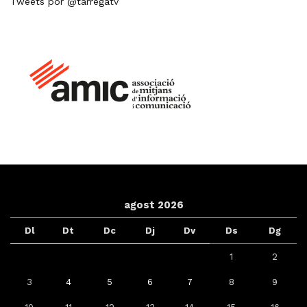
Tweets por @tarregatv
agost 2026
Dl
Dt
Dc
Dj
Dv
Ds
Dg
1
2
3
4
5
6
7
8
9