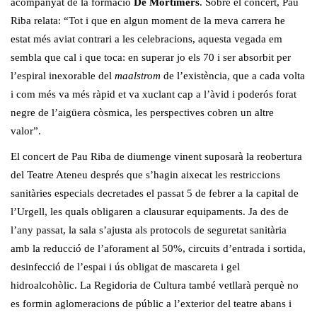
acompanyat de la formació
De Mortimers
. Sobre el concert, Pau
Riba relata: “Tot i que en algun moment de la meva carrera he
estat més aviat contrari a les celebracions, aquesta vegada em
sembla que cal i que toca: en superar jo els 70 i ser absorbit per
l’espiral inexorable del
maalstrom
de l’existència, que a cada volta
i com més va més ràpid et va xuclant cap a l’àvid i poderós forat
negre de l’aigüera còsmica, les perspectives cobren un altre
valor”.
El concert de Pau Riba de diumenge vinent suposarà la reobertura
del Teatre Ateneu després que s’hagin aixecat les restriccions
sanitàries especials decretades el passat 5 de febrer a la capital de
l’Urgell, les quals obligaren a clausurar equipaments. Ja des de
l’any passat, la sala s’ajusta als protocols de seguretat sanitària
amb la reducció de l’aforament al 50%, circuits d’entrada i sortida,
desinfecció de l’espai i ús obligat de mascareta i gel
hidroalcohòlic. La Regidoria de Cultura també vetllarà perquè no
es formin aglomeracions de públic a l’exterior del teatre abans i