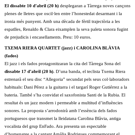
El dissabte 10 d’abril (20 h)
desplegaran a Tàrrega noves cançons
plenes de lletres que oscil·len entre l’honestedat desarmant i la
ironia més punyent. Amb una dècada de fèrtil trajectòria a les
espatlles, Renaldo & Clara eixamplen la seva paleta sonora fugint
de prejudicis i encasellaments. Preu: 10 euros.
TXEMA RIERA QUARTET (jazz) i CAROLINA BLÀVIA
(fados)
El jazz i els fados protagonitzaran la cita del Tàrrega Sona del
dissabte 17 d’abril (20 h)
. D’una banda, el teclista Txema Riera
estrenarà el seu disc “Allegoria” secundat pels seus col·laboradors
habituals: Dani Pérez a la guitarra i el targarí Roger Gutiérrez a la
bateria. També s’ha convidat el saxofonista Santi de la Rubia. El
resultat és un jazz modern i permeable a multitud d’influències
sonores. La proposta s’arrodonirà amb l’essència dels fados
portuguesos que transmet la lleidatana Carolina Blàvia, antiga
vocalista del grup EnFado. Ara presenta un espectable
d’homenatge a la cantant Amália Rodrigues commemorant el