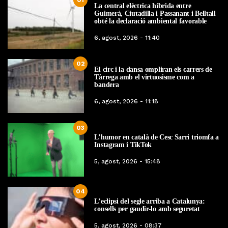
La central elèctrica híbrida entre
Guimerà, Ciutadilla i Passanant i Belltall
obté la declaració ambiental favorable
6, agost, 2026 - 11:40
02
El circ i la dansa ompliran els carrers de
Tàrrega amb el virtuosisme com a
bandera
6, agost, 2026 - 11:18
03
L’humor en català de Cesc Sarri triomfa a
Instagram i TikTok
5, agost, 2026 - 15:48
04
L’eclipsi del segle arriba a Catalunya:
consells per gaudir-lo amb seguretat
5, agost, 2026 - 08:37