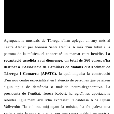
Agrupacions musicals de Tàrrega s’han aplegat un any més al
Teatre Ateneu per honorar Santa Cecília. A més d’un tribut a la
patrona de la música, el concert té un marcat caire benèfic.
La
recaptació assolida avui diumenge, un total de 560 euros, s’ha
destinat a l’Associació de Familiars de Malalts d’Alzheimer de
Tàrrega i Comarca (AFATC)
, la qual impulsa la construcció
d’un nou centre especialitzat en l’atenció de persones que pateixen
algun tipus de demència o malaltia neuro-degenerativa. La
presidenta de l’entitat, Teresa Robert, ha agraït les aportacions
rebudes. Igualment així s’ha expressat l’alcaldessa Alba Pijuan
Vallverdú: “la cultura, mitjançant la música, ha fet palesa una
vegada més la seva solidaritat per una causa noble i necessària.