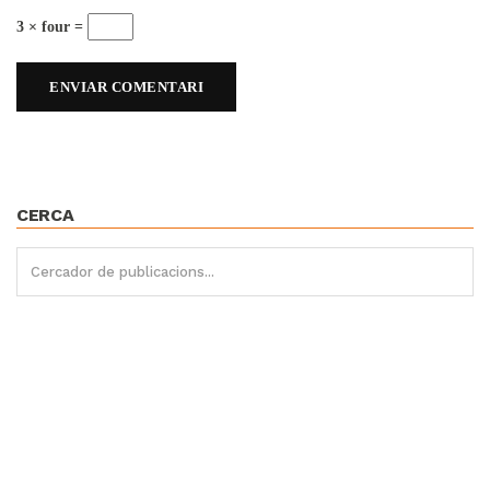
3 × four =
CERCA