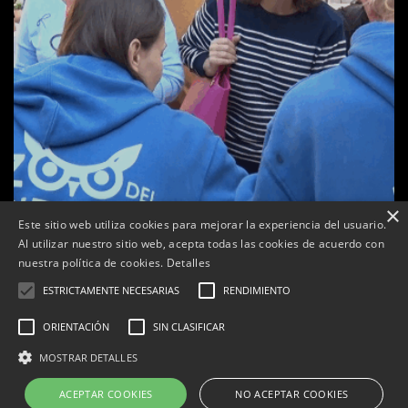
×
Este sitio web utiliza cookies para mejorar la experiencia del usuario.
Al utilizar nuestro sitio web, acepta todas las cookies de acuerdo con
a
nuestra política de cookies.
Detalles
Tàrrega celebra la 25a Fira del Medi Ambient
ESTRICTAMENTE NECESARIAS
RENDIMIENTO
Per
Tàrrega Televisió
18, octubre, 2025 - 12:26
ORIENTACIÓN
SIN CLASIFICAR
MOSTRAR DETALLES
ACEPTAR COOKIES
NO ACEPTAR COOKIES
Correu electrònic:
info@tarrega.tv
Telèfons: 648 45 71 14 | 669 32 28 46