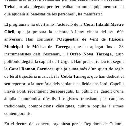
Treballem així plegats per fer realitat un nou equipament social
que ajudarà al benestar de les persones”, ha manifestat.
El programa s’ha obert amb l’actuació de la
Coral Infantil Mestre
Güell
, que ja prepara la celebració l’any vinent del seu 60è
aniversari. Han continuat
l’Orquestra de Vent de l’Escola
Municipal de Música de Tàrrega
, que ha aplegat fins a 23
instrumentistes dalt l’escenari, i l’
Orfeó Nova Tàrrega
, grup
polifònic degà a la capital de l’Urgell. Han pres el relleu tot seguit
la
Coral Ramon Carnicer
, que ja suma més d’un quart de segle
de fèrtil trajectòria musical, i la
Cobla Tàrrega
, que han dedicat el
seu repertori a la memòria dels sardanistes lleidatans Jordi Capell i
Flavià Pont, recentment desapareguts. El públic ha gaudit d’una
àmplia panoràmica d’estils i registres transitant per cançons
tradicionals, composicions clàssiques, cultura popular i ritmes
contemporanis.
En el decurs del concert, organitzat per la Regidoria de Cultura,