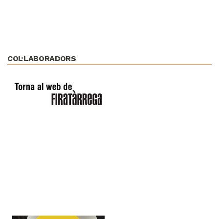
COL·LABORADORS