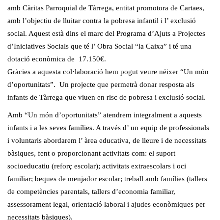
amb Càritas Parroquial de Tàrrega, entitat promotora de Cartaes,
amb l’objectiu de lluitar contra la pobresa infantil i l’ exclusió
social. Aquest està dins el marc del Programa d’Ajuts a Projectes
d’Iniciatives Socials que té l’ Obra Social “la Caixa” i té una
dotació econòmica de 17.150€.
Gràcies a aquesta col·laboració hem pogut veure néixer “Un món
d’oportunitats”. Un projecte que permetrà donar resposta als
infants de Tàrrega que viuen en risc de pobresa i exclusió social.
Amb “Un món d’oportunitats” atendrem integralment a aquests
infants i a les seves famílies. A través d’ un equip de professionals
i voluntaris abordarem l’ àrea educativa, de lleure i de necessitats
bàsiques, fent o proporcionant activitats com: el suport
socioeducatiu (reforç escolar); activitats extraescolars i oci
familiar; beques de menjador escolar; treball amb famílies (tallers
de competències parentals, tallers d’economia familiar,
assessorament legal, orientació laboral i ajudes econòmiques per
necessitats bàsiques).