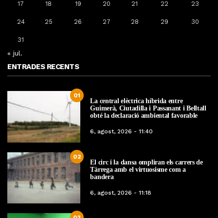
17
18
19
20
21
22
23
24
25
26
27
28
29
30
31
« jul.
ENTRADES RECENTS
01
La central elèctrica híbrida entre
Guimerà, Ciutadilla i Passanant i Belltall
obté la declaració ambiental favorable
6, agost, 2026 - 11:40
02
El circ i la dansa ompliran els carrers de
Tàrrega amb el virtuosisme com a
bandera
6, agost, 2026 - 11:18
03