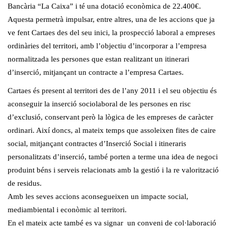
Bancària “La Caixa” i té una dotació econòmica de 22.400€.
Aquesta permetrà impulsar, entre altres, una de les accions que ja
ve fent Cartaes des del seu inici, la prospecció laboral a empreses
ordinàries del territori, amb l’objectiu d’incorporar a l’empresa
normalitzada les persones que estan realitzant un itinerari
d’inserció, mitjançant un contracte a l’empresa Cartaes.
Cartaes és present al territori des de l’any 2011 i el seu objectiu és
aconseguir la inserció sociolaboral de les persones en risc
d’exclusió, conservant però la lògica de les empreses de caràcter
ordinari. Així doncs, al mateix temps que assoleixen fites de caire
social, mitjançant contractes d’Inserció Social i itineraris
personalitzats d’inserció, també porten a terme una idea de negoci
produint béns i serveis relacionats amb la gestió i la re valorització
de residus.
Amb les seves accions aconsegueixen un impacte social,
mediambiental i econòmic al territori.
En el mateix acte també es va signar un conveni de col·laboració