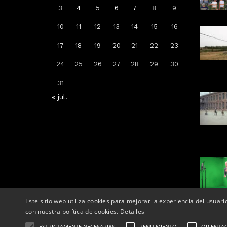
3
4
5
6
7
8
9
10
11
12
13
14
15
16
Arrenca la campanya de
17
18
19
20
21
22
23
vacunació: a qui li toca la de la
grip, COVID-19 o totes dues
24
25
26
27
28
29
30
Per
Tàrrega Televisió
31
14, octubre, 2025 - 08:04
« jul.
Este sitio web utiliza cookies para mejorar la experiencia del usuari
con nuestra política de cookies.
Detalles
ESTRICTAMENTE NECESARIAS
RENDIMIENTO
ORIENTA