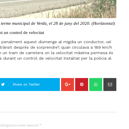
 terme municipal de Verdú, el 28 de juny del 2020. (Horitzontal)
 un control de velocitat
 penalment aquest diumenge al migdia un conductor, veí
 trànsit després de sorprendre’l quan circulava a 189 km/h
 en un tram de carretera on la velocitat màxima permesa és
 durant un control de velocitat instal·lat per la policia al
Share on Twitter
 obligatoris estan marcats *