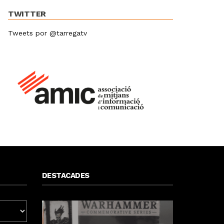
TWITTER
Tweets por @tarregatv
DESTACADES