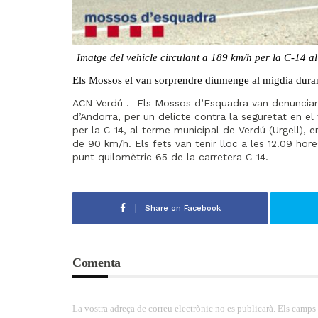
Imatge del vehicle circulant a 189 km/h per la C-14 al
Els Mossos el van sorprendre diumenge al migdia durant
ACN Verdú .- Els Mossos d’Esquadra van denunciar
d’Andorra, per un delicte contra la seguretat en el
per la C-14, al terme municipal de Verdú (Urgell),
de 90 km/h. Els fets van tenir lloc a les 12.09 hores
punt quilomètric 65 de la carretera C-14.
Share on Facebook
Comenta
La vostra adreça de correu electrònic no es publicarà. Els camps