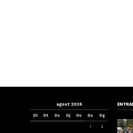
agost 2026
ENTRA
Dl
Dt
Dc
Dj
Dv
Ds
Dg
1
2