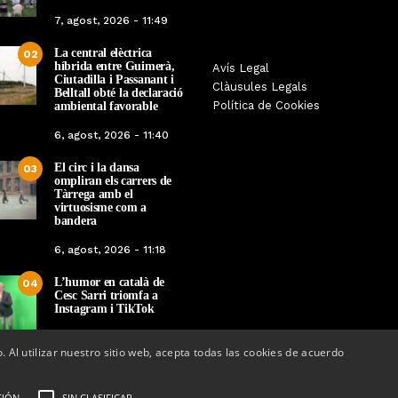
7, agost, 2026 - 11:49
La central elèctrica
02
híbrida entre Guimerà,
Tàrrega farà bategar la història
Avís Legal
Tàrrega edita un llibr
Ciutadilla i Passanant i
amb l’estrena de “Lo Pedrafoc”,
Clàusules Legals
història dels gegants d
Belltall obté la declaració
la nova bèstia festiva de
Política de Cookies
ambiental favorable
en el marc de la Fes
Guixanet
6, agost, 2026 - 11:40
Per
Tàrrega Televi
Per
Tàrrega Televisió
12, maig, 2026 - 0
El circ i la dansa
12, maig, 2026 - 09:29
03
ompliran els carrers de
Tàrrega amb el
virtuosisme com a
bandera
6, agost, 2026 - 11:18
L’humor en català de
04
Cesc Sarri triomfa a
Instagram i TikTok
5, agost, 2026 - 15:48
o. Al utilizar nuestro sitio web, acepta todas las cookies de acuerdo
CIÓN
SIN CLASIFICAR