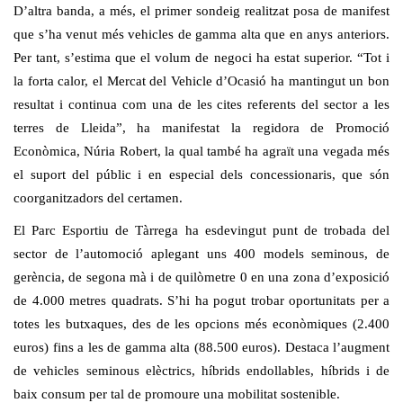
D’altra banda, a més, el primer sondeig realitzat posa de manifest
que s’ha venut més vehicles de gamma alta que en anys anteriors.
Per tant, s’estima que el volum de negoci ha estat superior. “Tot i
la forta calor, el Mercat del Vehicle d’Ocasió ha mantingut un bon
resultat i continua com una de les cites referents del sector a les
terres de Lleida”, ha manifestat la regidora de Promoció
Econòmica, Núria Robert, la qual també ha agraït una vegada més
el suport del públic i en especial dels concessionaris, que són
coorganitzadors del certamen.
El Parc Esportiu de Tàrrega ha esdevingut punt de trobada del
sector de l’automoció aplegant uns 400 models seminous, de
gerència, de segona mà i de quilòmetre 0 en una zona d’exposició
de 4.000 metres quadrats. S’hi ha pogut trobar oportunitats per a
totes les butxaques, des de les opcions més econòmiques (2.400
euros) fins a les de gamma alta (88.500 euros). Destaca l’augment
de vehicles seminous elèctrics, híbrids endollables, híbrids i de
baix consum per tal de promoure una mobilitat sostenible.