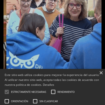
×
Este sitio web utiliza cookies para mejorar la experiencia del usuario.
Al utilizar nuestro sitio web, acepta todas las cookies de acuerdo con
a
nuestra política de cookies.
Detalles
Tàrrega celebra la 25a Fira del Medi Ambient
ESTRICTAMENTE NECESARIAS
RENDIMIENTO
Per
Tàrrega Televisió
18, octubre, 2025 - 12:26
ORIENTACIÓN
SIN CLASIFICAR